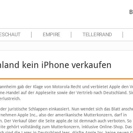
B
ESCHAUT
EMPIRE
TELLERRAND
chland kein iPhone verkaufen
Mannheim gab der Klage von Motorola Recht und verbietet Apple den V
ine-Handel auf der Appleseite sowie der Vertrieb nach Deutschland. Si
rlustreich.
r juristische Schlappen einkassiert. Nun wendet sich das Blatt ansch
nehmen Apple Inc., also der amerikanische Mutterkonzern, darf in
. Der Verkauf über die Seite apple.de ist demnach auch verboten. So
ite gehört vollständig zum Mutterkonzern, inklusive Online-Shop. Das 
och sind die Lager in Deutschland leer, dürfte Apple Inc. keine neuen 