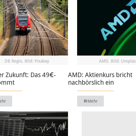
DB Regio, Bild: Pixabay
AMD, Bild: Unsplas
r Zukunft: Das 49€-
AMD: Aktienkurs bricht
kommt
nachbörslich ein
ehr
Mehr