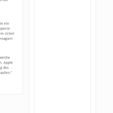
ie ein
xperte
em Urteil
reagiert
welche
en. Apple
ng des
kaufen."