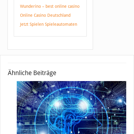
Wunderino – best online casino
Online Casino Deutschland
Jetzt Spielen Spieleautomaten
Ähnliche Beiträge