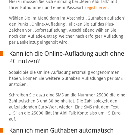
Hierzu müssen Sie sich einmalig bei „Mein Aldi Talk“ mit
Ihrer Rufnummer und einem Passwort
registrieren
.
Wählen Sie im Menü dann im Abschnitt „Guthaben aufladen“
den Punkt „Online-Aufladung“. Klicken Sie auf das Plus-
Zeichen vor „Sofortaufladung“. Anschließend wählen Sie
noch den Auflade-Betrag, welcher nach erfolgter Aufladung
per Bankeinzug eingeholt wird.
Kann ich die Online-Aufladung auch ohne
PC nutzen?
Sobald Sie die Online-Aufladung erstmalig vorgenommen
haben, können Sie weitere Guthaben-Aufladungen per SMS
anstoßen.
Schreiben Sie dazu eine SMS an die Nummer 25000 die eine
Zahl zwischen 5 und 30 beinhaltet. Die Zahl spiegelt den
aufzuladenden Euro-Wert wieder. Eine SMS mit dem Text
„15“ an die 25000 lädt Ihr Aldi Talk Konto also um 15 Euro
auf.
Kann ich mein Guthaben automatisch