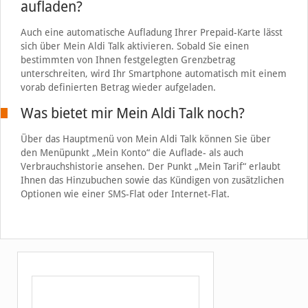
aufladen?
Auch eine automatische Aufladung Ihrer Prepaid-Karte lässt
sich über Mein Aldi Talk aktivieren. Sobald Sie einen
bestimmten von Ihnen festgelegten Grenzbetrag
unterschreiten, wird Ihr Smartphone automatisch mit einem
vorab definierten Betrag wieder aufgeladen.
Was bietet mir Mein Aldi Talk noch?
Über das Hauptmenü von Mein Aldi Talk können Sie über
den Menüpunkt „Mein Konto“ die Auflade- als auch
Verbrauchshistorie ansehen. Der Punkt „Mein Tarif“ erlaubt
Ihnen das Hinzubuchen sowie das Kündigen von zusätzlichen
Optionen wie einer SMS-Flat oder Internet-Flat.