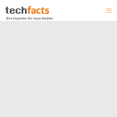
Ihre Experten für neue Medien