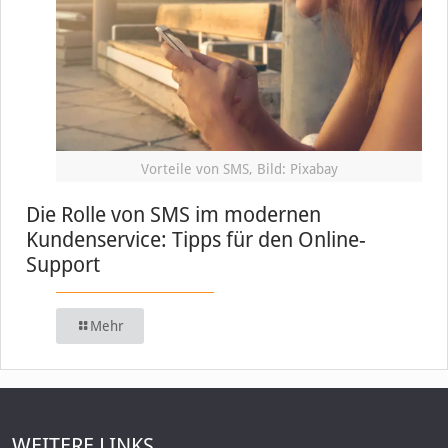
Vorteile von SMS, Bild: Pixabay
Die Rolle von SMS im modernen
Kundenservice: Tipps für den Online-
Support
Mehr
WEITERE LINKS