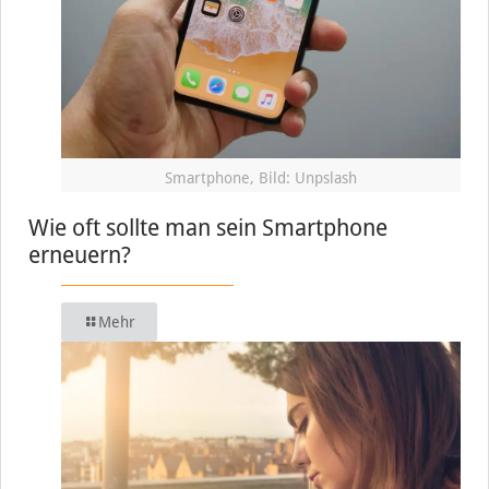
Smartphone, Bild: Unpslash
Wie oft sollte man sein Smartphone
erneuern?
Mehr