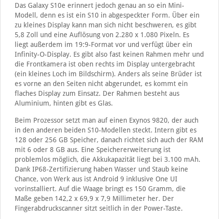
Das Galaxy S10e erinnert jedoch genau an so ein Mini-
Modell, denn es ist ein S10 in abgespeckter Form. Über ein
zu kleines Display kann man sich nicht beschweren, es gibt
5,8 Zoll und eine Auflösung von 2.280 x 1.080 Pixeln. Es
liegt außerdem im 19:9-Format vor und verfügt über ein
Infinity-O-Display. Es gibt also fast keinen Rahmen mehr und
die Frontkamera ist oben rechts im Display untergebracht
(ein kleines Loch im Bildschirm). Anders als seine Brüder ist
es vorne an den Seiten nicht abgerundet, es kommt ein
flaches Display zum Einsatz. Der Rahmen besteht aus
Aluminium, hinten gibt es Glas.
Beim Prozessor setzt man auf einen Exynos 9820, der auch
in den anderen beiden S10-Modellen steckt. Intern gibt es
128 oder 256 GB Speicher, danach richtet sich auch der RAM
mit 6 oder 8 GB aus. Eine Speichererweiterung ist
problemlos möglich, die Akkukapazität liegt bei 3.100 mAh.
Dank IP68-Zertifizierung haben Wasser und Staub keine
Chance, von Werk aus ist Android 9 inklusive One UI
vorinstalliert. Auf die Waage bringt es 150 Gramm, die
Maße geben 142,2 x 69,9 x 7,9 Millimeter her. Der
Fingerabdruckscanner sitzt seitlich in der Power-Taste.