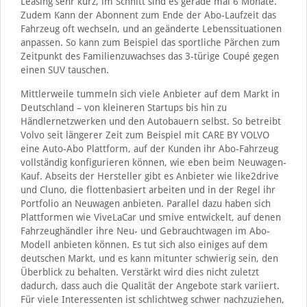
Leasing sehr kurz, im Schnitt sind es gerade mal 6 Monate.
Zudem Kann der Abonnent zum Ende der Abo-Laufzeit das
Fahrzeug oft wechseln, und an geänderte Lebenssituationen
anpassen. So kann zum Beispiel das sportliche Pärchen zum
Zeitpunkt des Familienzuwachses das 3-türige Coupé gegen
einen SUV tauschen.
Mittlerweile tummeln sich viele Anbieter auf dem Markt in
Deutschland – von kleineren Startups bis hin zu
Händlernetzwerken und den Autobauern selbst. So betreibt
Volvo seit längerer Zeit zum Beispiel mit CARE BY VOLVO
eine Auto-Abo Plattform, auf der Kunden ihr Abo-Fahrzeug
vollständig konfigurieren können, wie eben beim Neuwagen-
Kauf. Abseits der Hersteller gibt es Anbieter wie like2drive
und Cluno, die flottenbasiert arbeiten und in der Regel ihr
Portfolio an Neuwagen anbieten. Parallel dazu haben sich
Plattformen wie ViveLaCar und smive entwickelt, auf denen
Fahrzeughändler ihre Neu- und Gebrauchtwagen im Abo-
Modell anbieten können. Es tut sich also einiges auf dem
deutschen Markt, und es kann mitunter schwierig sein, den
Überblick zu behalten. Verstärkt wird dies nicht zuletzt
dadurch, dass auch die Qualität der Angebote stark variiert.
Für viele Interessenten ist schlichtweg schwer nachzuziehen,