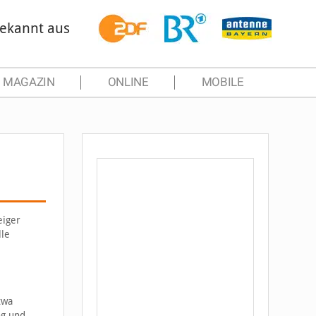
ekannt aus
MAGAZIN
ONLINE
MOBILE
eiger
lle
twa
ng und