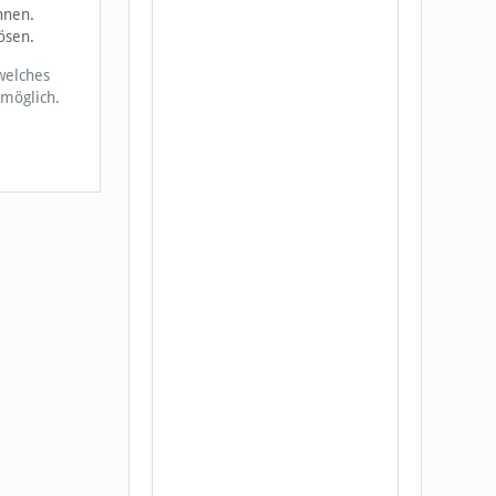
nnen.
ösen.
welches
 möglich.