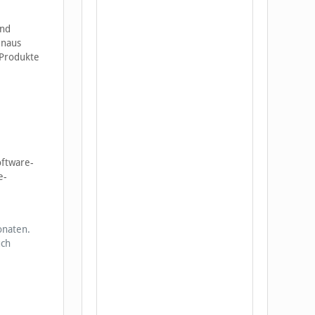
und
inaus
 Produkte
e
oftware-
e-
onaten.
uch