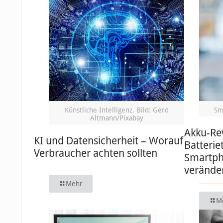
Künstliche Intelligenz, Bild: Gerd
Sm
Altmann/Pixabay
Akku-Re
KI und Datensicherheit – Worauf
Batterie
Verbraucher achten sollten
Smartph
verände
Mehr
M