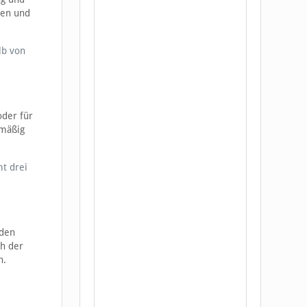
den und
lb von
oder für
lmäßig
t drei
 den
ch der
h.