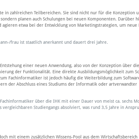
e in zahlreichen Teilbereichen. Sie sind nicht nur für die Konzeption 
 sondern planen auch Schulungen bei neuen Komponenten. Darüber h
d agieren etwa bei der Entwicklung von Marketingstrategien, um neue
n-/frau ist staatlich anerkannt und dauert drei Jahre.
r Entstehung einer neuen Anwendung, also von der Konzeption über di
erung der Funktionalität. Eine direkte Ausbildungsmöglichkeit zum S
 zum Fachinformatiker ist jedoch häufig die Weiterbildung zum Softwar
klern der Abschluss eines Studiums der Informatik oder artverwandter
Fachinformatiker über die IHK mit einer Dauer von meist ca. sechs M
s vergleichbaren Studiengangs absolviert, was rund 3,5 Jahre in Anspr
edoch mit einem zusätzlichen Wissens-Pool aus dem Wirtschaftsbereich