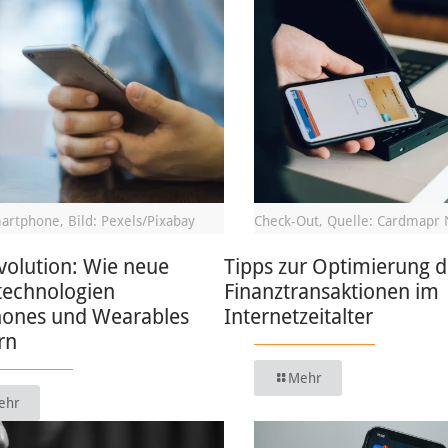
artphone, Bild: Pexels/Pixabay
Check-Out, Quelle: Cardmapr 
volution: Wie neue
Tipps zur Optimierung d
technologien
Finanztransaktionen im
ones und Wearables
Internetzeitalter
rn
Mehr
ehr