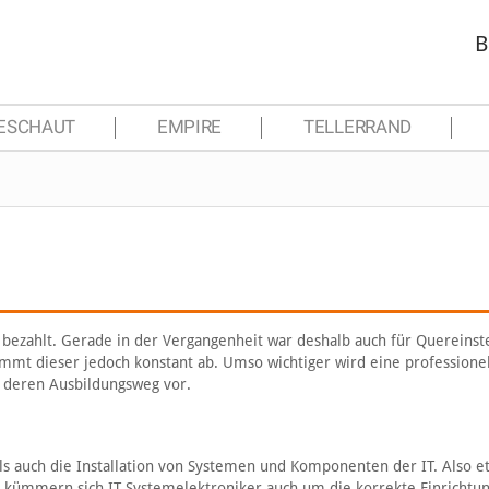
B
ESCHAUT
EMPIRE
TELLERRAND
t bezahlt. Gerade in der Vergangenheit war deshalb auch für Quereinst
immt dieser jedoch konstant ab. Umso wichtiger wird eine professione
d deren Ausbildungsweg vor.
ls auch die Installation von Systemen und Komponenten der IT. Also e
 kümmern sich IT-Systemelektroniker auch um die korrekte Einrichtu