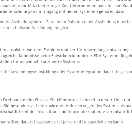
Anlaufstelle für Mitarbeiter in großen Unternehmen oder für den Kun
tarbeiterschulungen im Umgang mit neuen Systemen gehören dazu.
annter Ausbildungsberuf. Er kann im Rahmen einer Ausbildung innerha
 rein schulische Ausbildung möglich.
ten absolviert werden: Fachinformatiker für Anwendungsentwicklung 
fangreiche Kenntnisse beim Entwickeln komplexer EDV-Systeme. Rege
ellen für individuell konzipierte Systeme.
r für Anwendungsentwicklung oder Systemintegration dauert insgesam
n Drehpunkten im Einsatz. Sie kümmern sich dabei in erster Linie um
en Sie besonders auf die konkreten Anforderungen des Systems als au
irtschaftlichkeit der Investition sind Informatikkaufleute verantwortlic
nn-/frau dauert insgesamt drei Jahre und ist staatlich anerkannt.