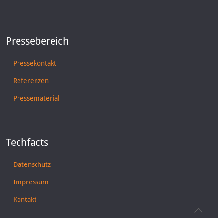
Pressebereich
Pressekontakt
Referenzen
Pressematerial
Techfacts
Datenschutz
Impressum
Kontakt