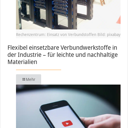
Rechenzentrum: Einsatz von Verbundstoffen Bild: pixabay
Flexibel einsetzbare Verbundwerkstoffe in
der Industrie – für leichte und nachhaltige
Materialien
Mehr