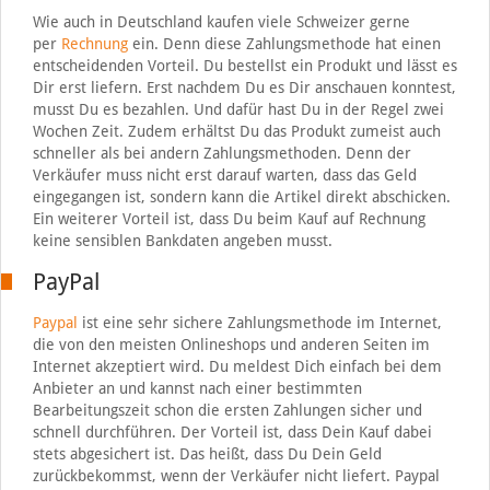
Wie auch in Deutschland kaufen viele Schweizer gerne
per
Rechnung
ein. Denn diese Zahlungsmethode hat einen
entscheidenden Vorteil. Du bestellst ein Produkt und lässt es
Dir erst liefern. Erst nachdem Du es Dir anschauen konntest,
musst Du es bezahlen. Und dafür hast Du in der Regel zwei
Wochen Zeit. Zudem erhältst Du das Produkt zumeist auch
schneller als bei andern Zahlungsmethoden. Denn der
Verkäufer muss nicht erst darauf warten, dass das Geld
eingegangen ist, sondern kann die Artikel direkt abschicken.
Ein weiterer Vorteil ist, dass Du beim Kauf auf Rechnung
keine sensiblen Bankdaten angeben musst.
PayPal
Paypal
ist eine sehr sichere Zahlungsmethode im Internet,
die von den meisten Onlineshops und anderen Seiten im
Internet akzeptiert wird. Du meldest Dich einfach bei dem
Anbieter an und kannst nach einer bestimmten
Bearbeitungszeit schon die ersten Zahlungen sicher und
schnell durchführen. Der Vorteil ist, dass Dein Kauf dabei
stets abgesichert ist. Das heißt, dass Du Dein Geld
zurückbekommst, wenn der Verkäufer nicht liefert. Paypal