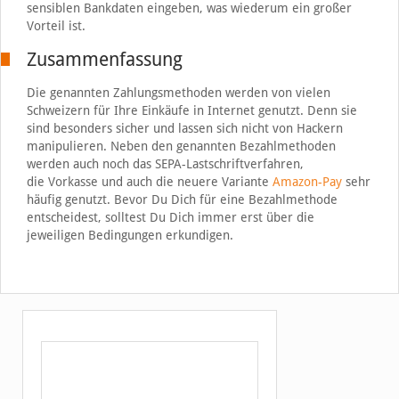
sensiblen Bankdaten eingeben, was wiederum ein großer
Vorteil ist.
Zusammenfassung
Die genannten Zahlungsmethoden werden von vielen
Schweizern für Ihre Einkäufe in Internet genutzt. Denn sie
sind besonders sicher und lassen sich nicht von Hackern
manipulieren. Neben den genannten Bezahlmethoden
werden auch noch das SEPA-Lastschriftverfahren,
die Vorkasse und auch die neuere Variante
Amazon-Pay
sehr
häufig genutzt. Bevor Du Dich für eine Bezahlmethode
entscheidest, solltest Du Dich immer erst über die
jeweiligen Bedingungen erkundigen.