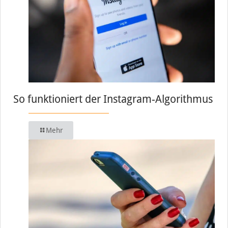
So funktioniert der Instagram-Algorithmus
Mehr