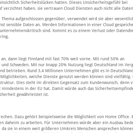
sichtlich Sicherheitslücken hatten. Dieses Unsicherheitsgefühl bei
f verzichtet haben, sie vertrauen Cloud Diensten auch nicht alle Daten
hema aufgeschlossen gegenüber, verwendet wird sie aber wesentlic
nst sensible Daten an. Werden Informationen in einer Cloud gespeiche
 unternehmenskritisch sind. Kommt es zu einem Verlust oder Datendie
ring.
an, dann liegt Finnland mit fast 70% weit vorne. Mit rund 50% an
und Schweden. Mit nur knapp 20% Nutzung liegt Deutschland im Verg
and betrieben. Rund 3,4 Millionen Unternehmen gibt es in Deutschland
glichkeiten, welche Dienste genutzt werden können sind vielfältig. 
truktur. Dies steht im direkten Gegensatz zum Kundenwunsch, denn v
z mindestens in der EU hat. Damit würde auch das Sicherheitsempfind
herheit gewährleistet ist.
echen. Dazu gehört beispielsweise die Möglichkeit von Home Office. 
ätten daheim zu arbeiten. Für Unternehmen würde aber ein Ausbau bed
en, da sie in einem weit größeren Umkreis Menschen ansprechen könne