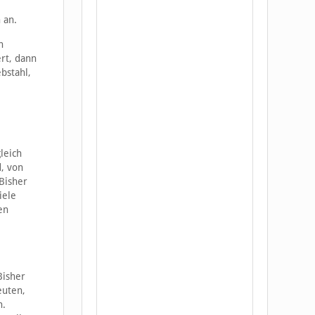
 an.
h
rt, dann
bstahl,
leich
, von
Bisher
iele
en
Bisher
euten,
n.