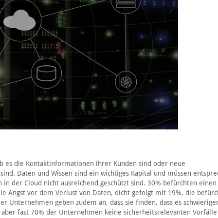
ob es die Kontaktinformationen ihrer Kunden sind oder neue
t sind. Daten und Wissen sind ein wichtiges Kapital und müssen entspr
n in der Cloud nicht ausreichend geschützt sind. 30% befürchten einen
die Angst vor dem Verlust von Daten, dicht gefolgt mit 19%, die befürc
er Unternehmen geben zudem an, dass sie finden, dass es schwieriger 
s aber fast 70% der Unternehmen keine sicherheitsrelevanten Vorfälle