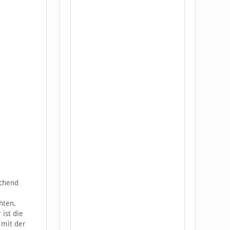
echend
hten,
ist die
 mit der