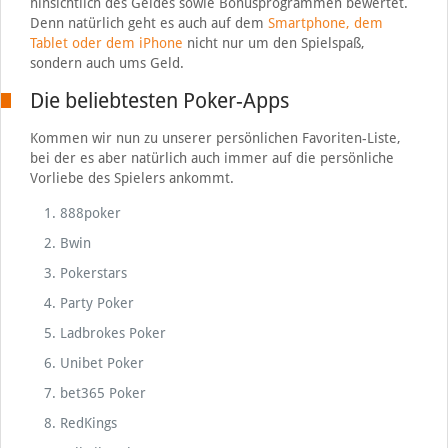
hinsichtlich des Geldes sowie Bonusprogrammen bewertet.
Denn natürlich geht es auch auf dem
Smartphone, dem
Tablet oder dem iPhone
nicht nur um den Spielspaß,
sondern auch ums Geld.
Die beliebtesten Poker-Apps
Kommen wir nun zu unserer persönlichen Favoriten-Liste,
bei der es aber natürlich auch immer auf die persönliche
Vorliebe des Spielers ankommt.
888poker
Bwin
Pokerstars
Party Poker
Ladbrokes Poker
Unibet Poker
bet365 Poker
RedKings