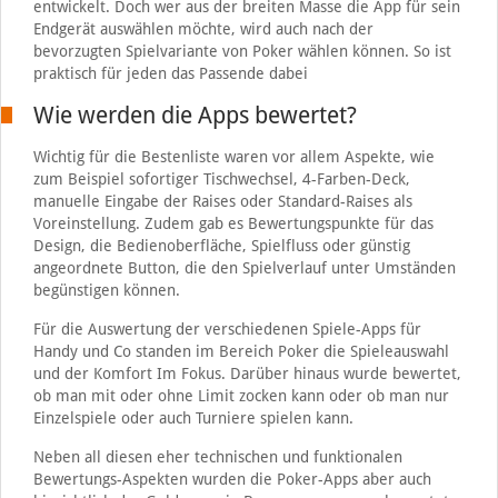
entwickelt. Doch wer aus der breiten Masse die App für sein
Endgerät auswählen möchte, wird auch nach der
bevorzugten Spielvariante von Poker wählen können. So ist
praktisch für jeden das Passende dabei
Wie werden die Apps bewertet?
Wichtig für die Bestenliste waren vor allem Aspekte, wie
zum Beispiel sofortiger Tischwechsel, 4-Farben-Deck,
manuelle Eingabe der Raises oder Standard-Raises als
Voreinstellung. Zudem gab es Bewertungspunkte für das
Design, die Bedienoberfläche, Spielfluss oder günstig
angeordnete Button, die den Spielverlauf unter Umständen
begünstigen können.
Für die Auswertung der verschiedenen Spiele-Apps für
Handy und Co standen im Bereich Poker die Spieleauswahl
und der Komfort Im Fokus. Darüber hinaus wurde bewertet,
ob man mit oder ohne Limit zocken kann oder ob man nur
Einzelspiele oder auch Turniere spielen kann.
Neben all diesen eher technischen und funktionalen
Bewertungs-Aspekten wurden die Poker-Apps aber auch