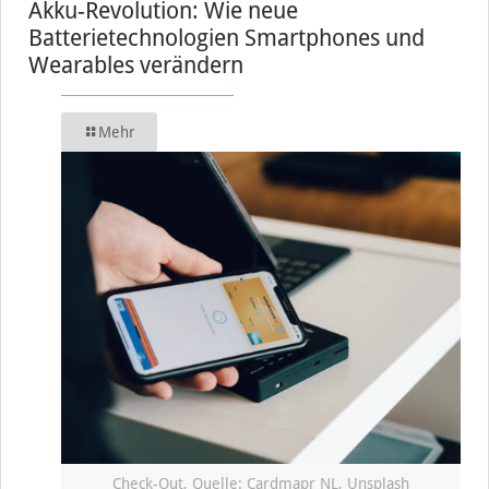
Akku-Revolution: Wie neue
Batterietechnologien Smartphones und
Wearables verändern
Mehr
Check-Out, Quelle: Cardmapr NL, Unsplash