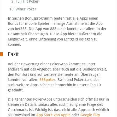
Full Tilt Poker
Winer Poker
In Sachen Bonusprogramm bieten fast alle Apps einen
Bonus für mobile Spieler – einzige Ausnahme ist die App
von bet365. Die App von 888poker konnte vor allem in der
Gesamtheit überzeugen. Diese App bietet außerdem die
Möglichkeit, ohne Einzahlung von Echtgeld loslegen zu
können.
Fazit
Bei der Bewertung einer Poker-App kommt es unter
anderem auf das Angebot, aber auch auf die Bedienbarkeit,
den Komfort und auf weitere Elemente an. Überzeugen
konnten vor allem
888poker
, Bwin und Pokerstars, aber
auch weitere Apps haben es immerhin in unsere Top 10
geschafft.
Die genannten Poker-Apps unterscheiden sich oftmals nur in
kleineren Details, sodass alles auch häufig eine Frage des
Geschmacks ist. Wichtig ist, dass nicht alle Apps auch wirklich
als Download im
App Store von Apple
oder
Google Play