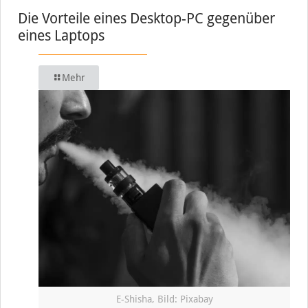
Die Vorteile eines Desktop-PC gegenüber
eines Laptops
Mehr
E-Shisha, Bild: Pixabay