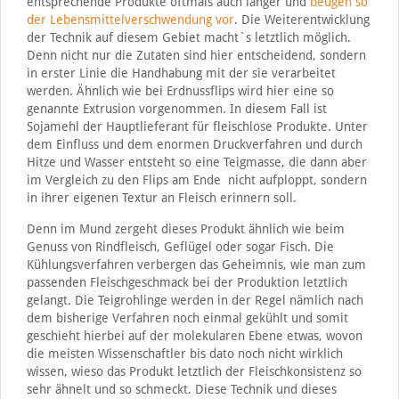
entsprechende Produkte oftmals auch länger und
beugen so
der Lebensmittelverschwendung vor
. Die Weiterentwicklung
der Technik auf diesem Gebiet macht`s letztlich möglich.
Denn nicht nur die Zutaten sind hier entscheidend, sondern
in erster Linie die Handhabung mit der sie verarbeitet
werden. Ähnlich wie bei Erdnussflips wird hier eine so
genannte Extrusion vorgenommen. In diesem Fall ist
Sojamehl der Hauptlieferant für fleischlose Produkte. Unter
dem Einfluss und dem enormen Druckverfahren und durch
Hitze und Wasser entsteht so eine Teigmasse, die dann aber
im Vergleich zu den Flips am Ende nicht aufploppt, sondern
in ihrer eigenen Textur an Fleisch erinnern soll.
Denn im Mund zergeht dieses Produkt ähnlich wie beim
Genuss von Rindfleisch, Geflügel oder sogar Fisch. Die
Kühlungsverfahren verbergen das Geheimnis, wie man zum
passenden Fleischgeschmack bei der Produktion letztlich
gelangt. Die Teigrohlinge werden in der Regel nämlich nach
dem bisherige Verfahren noch einmal gekühlt und somit
geschieht hierbei auf der molekularen Ebene etwas, wovon
die meisten Wissenschaftler bis dato noch nicht wirklich
wissen, wieso das Produkt letztlich der Fleischkonsistenz so
sehr ähnelt und so schmeckt. Diese Technik und dieses