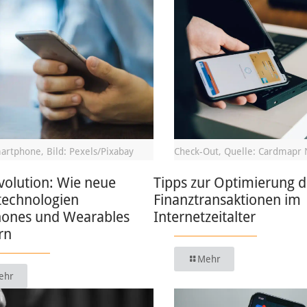
artphone, Bild: Pexels/Pixabay
Check-Out, Quelle: Cardmapr 
volution: Wie neue
Tipps zur Optimierung d
technologien
Finanztransaktionen im
ones und Wearables
Internetzeitalter
rn
Mehr
ehr