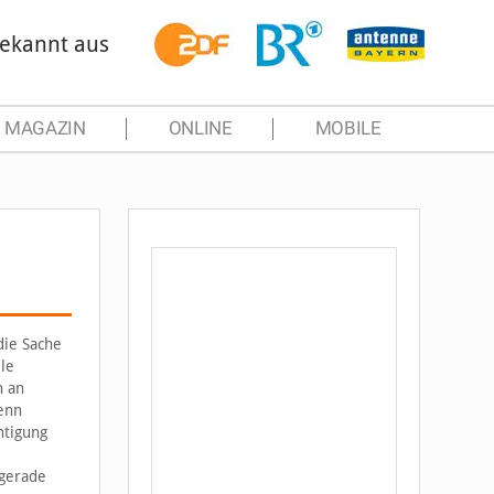
ekannt aus
MAGAZIN
ONLINE
MOBILE
die Sache
le
h an
wenn
htigung
 gerade