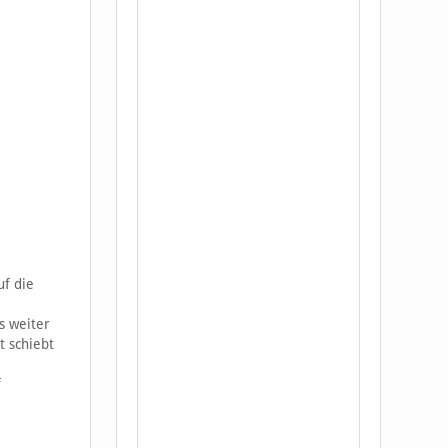
uf die
s weiter
t schiebt
f