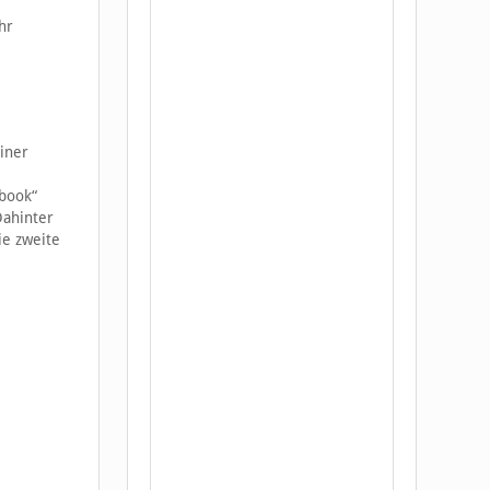
hr
iner
ebook“
Dahinter
ie zweite