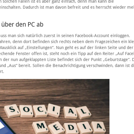
n solchen Fällen ist es aber ganz einfach, denn man kann die
einschalten. Dadurch ist man davon befreit und es herrscht wieder me
 über den PC ab
s man sich natürlich zuerst in seinen Facebook-Account einloggen.
ahren, denn dort befinden sich rechts neben dem Fragezeichen ein kle
Mausklick auf „Einstellungen“. Nun geht es auf der linken Seite und der
chende Fenster offen ist, steht noch ein Tipp auf den Reiter „Auf Fac
in der nun aufgeklappten Liste befindet sich der Punkt „Geburtstage“. 
nd „Aus“ bereit. Sollen die Benachrichtigung verschwinden, dann ist d
rt.