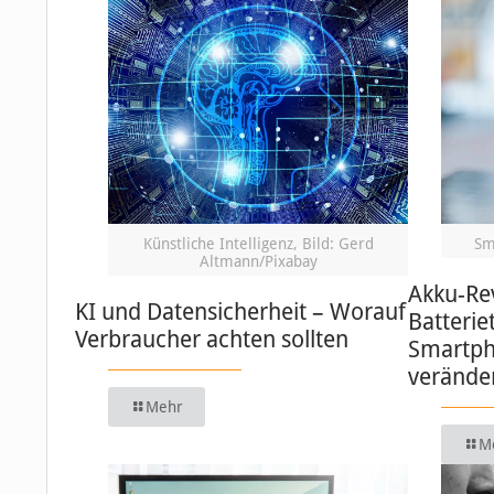
Künstliche Intelligenz, Bild: Gerd
Sm
Altmann/Pixabay
Akku-Re
KI und Datensicherheit – Worauf
Batterie
Verbraucher achten sollten
Smartph
verände
Mehr
M