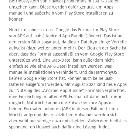
Betriebssystem von Huawei problemlos mit APK-Dateien
umgehen kann. Diese werden dafür genutzt, um Apps
manuell und außerhalb vom Play Store installieren zu
können.
Nun ist es aber so, dass Google das Format im Play Store
von APK auf .aab („Android App Bundle“) ändert. Das ist auf
den ersten Blick sogar gut, da dieser Dateityp einige Vorteile
aufweist (dazu weiter unten mehr). Der Clou an der Sache ist
aber, dass das Format ausschließlich vom Google Play Store
unterstützt wird. Eine .aab-Datei kann außerdem nicht
einfach so wie eine APK-Datei installiert werden, was
manuelle Installationen verhindert. Und da HarmonyOS
keinen Google Play Store hat, können auch keine .aab-
Dateien ausgeführt werden. Mit August 2021 sind neue Apps
zur Nutzung des „Android App Bundle“-Formats verpflichtet,
eine Einreichung im alten APK-Format ist dann nicht mehr
möglich. Natürlich können die Entwickler ihre Apps in
beiden Formaten anbieten (APK in diesen Fall am freien
Markt), aufgrund des zusätzlichen Aufwands werden sich
aber wohl nur wenige dazu entscheiden. Außerdem bleibt es
spannend, ob Huawei auch dafür eine Lösung findet.