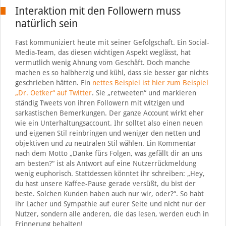
Interaktion mit den Followern muss
natürlich sein
Fast kommuniziert heute mit seiner Gefolgschaft. Ein Social-
Media-Team, das diesen wichtigen Aspekt weglässt, hat
vermutlich wenig Ahnung vom Geschäft. Doch manche
machen es so halbherzig und kühl, dass sie besser gar nichts
geschrieben hätten. Ein
nettes Beispiel ist hier zum Beispiel
„Dr. Oetker“ auf Twitter
. Sie „retweeten“ und markieren
ständig Tweets von ihren Followern mit witzigen und
sarkastischen Bemerkungen. Der ganze Account wirkt eher
wie ein Unterhaltungsaccount. Ihr solltet also einen neuen
und eigenen Stil reinbringen und weniger den netten und
objektiven und zu neutralen Stil wählen. Ein Kommentar
nach dem Motto „Danke fürs Folgen, was gefällt dir an uns
am besten?“ ist als Antwort auf eine Nutzerrückmeldung
wenig euphorisch. Stattdessen könntet ihr schreiben: „Hey,
du hast unsere Kaffee-Pause gerade versüßt, du bist der
beste. Solchen Kunden haben auch nur wir, oder?“. So habt
ihr Lacher und Sympathie auf eurer Seite und nicht nur der
Nutzer, sondern alle anderen, die das lesen, werden euch in
Erinnerung behalten!