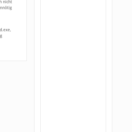
h nicht
unnötig
d.exe,
ng