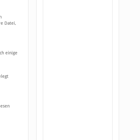
m
re Datei,
ch einige
elegt
iesen