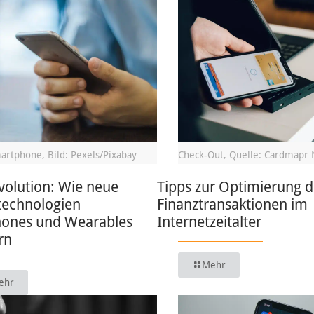
artphone, Bild: Pexels/Pixabay
Check-Out, Quelle: Cardmapr 
volution: Wie neue
Tipps zur Optimierung d
technologien
Finanztransaktionen im
ones und Wearables
Internetzeitalter
rn
Mehr
ehr