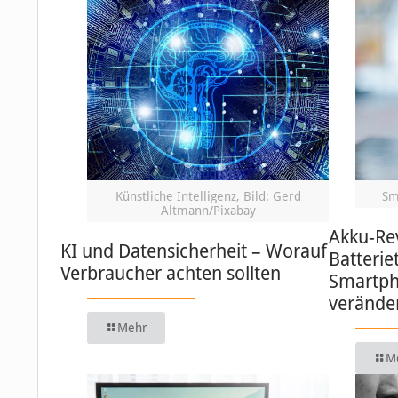
Künstliche Intelligenz, Bild: Gerd
Sm
Altmann/Pixabay
Akku-Re
KI und Datensicherheit – Worauf
Batterie
Verbraucher achten sollten
Smartph
verände
Mehr
M