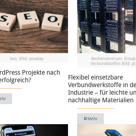
Seo, Bild: pixabay
Rechenzentrum: Einsat
Verbundstoffen Bild: p
rdPress Projekte nach
Flexibel einsetzbare
erfolgreich?
Verbundwerkstoffe in d
Industrie – für leichte u
ehr
nachhaltige Materialien
Mehr