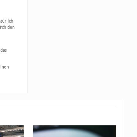
türlich
urch den
 das
elnen