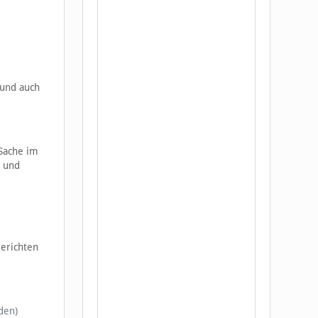
 und auch
 Sache im
n und
Gerichten
den)