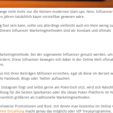
lange nicht mehr nur die kleinen modernen Start-ups. Nein, Influencer
en Jahren tatsächlich kaum vorstellbar gewesen wäre.
ool sein kann, sollte uns allerdings vielleicht auch ein klein wenig z
 Diesen Influencer Marketingmethoden sind wir konstant und oftmals
arketingmethode, bei der sogenannte Influencer genutzt werden, um
ördern. Diese Influencer bewegen sich dabei in der Online Welt oftma
en.
o mit ihren Beiträgen Millionen erreichen, egal ob diese im derzeit 
e Facebook, Blogs oder Twitter auftauchen.
Instagram folgt und selbst gerne am Pokertisch sitzt, wird sich Ratsch
lung für die besten Spielkarten oder die ideale Poker-Plattform im N
esentlich größeren als traditionelle Marketingmethoden.
pielsweise Promotionen und Boni, mit denen man kostenlos im Online 
ohne Einzahlung
macht genau das möglich) oder VIP Treueprogramme, 