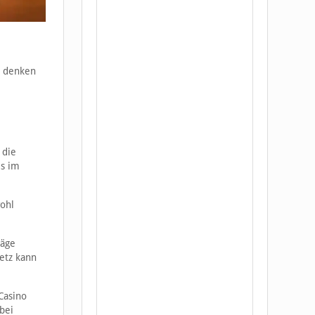
u denken
 die
ls im
wohl
läge
etz kann
Casino
bei