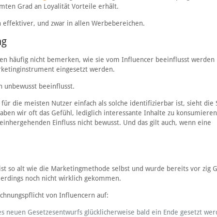
en Grad an Loyalität Vorteile erhält.
 effektiver, und zwar in allen Werbebereichen.
ng
en häufig nicht bemerken, wie sie vom Influencer beeinflusst werden
rketinginstrument eingesetzt werden.
h unbewusst beeinflusst.
 die meisten Nutzer einfach als solche identifizierbar ist, sieht die
aben wir oft das Gefühl, lediglich interessante Inhalte zu konsumiere
nhergehenden Einfluss nicht bewusst. Und das gilt auch, wenn eine
t so alt wie die Marketingmethode selbst und wurde bereits vor zig 
allerdings noch nicht wirklich gekommen.
hnungspflicht von Influencern auf:
nes neuen Gesetzesentwurfs glücklicherweise bald ein Ende gesetzt wer