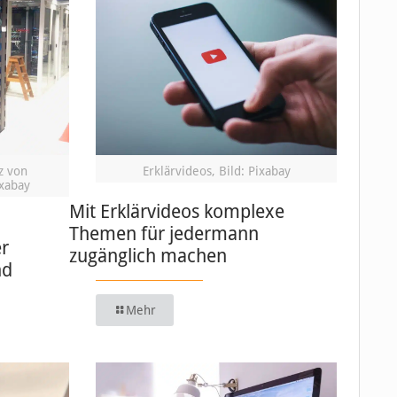
z von
Erklärvideos, Bild: Pixabay
ixabay
Mit Erklärvideos komplexe
Themen für jedermann
er
zugänglich machen
nd
Mehr