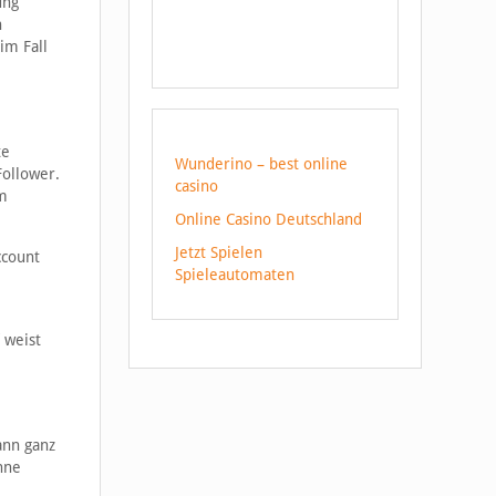
ung
h
im Fall
te
Wunderino – best online
Follower.
casino
om
Online Casino Deutschland
Jetzt Spielen
ccount
Spieleautomaten
 weist
ann ganz
hne