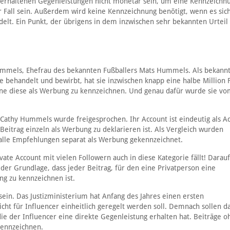
 erhaltenen Gegenleistungen nicht monetär sein, um eine Kennzeichn
r Fall sein. Außerdem wird keine Kennzeichnung benötigt, wenn es sic
t. Ein Punkt, der übrigens in dem inzwischen sehr bekannten Urteil 
ummels, Ehefrau des bekannten Fußballers Mats Hummels. Als bekann
e behandelt und bewirbt, hat sie inzwischen knapp eine halbe Million 
ohne diese als Werbung zu kennzeichnen. Und genau dafür wurde sie v
 Cathy Hummels wurde freigesprochen. Ihr Account ist eindeutig als A
eitrag einzeln als Werbung zu deklarieren ist. Als Vergleich wurden
 alle Empfehlungen separat als Werbung gekennzeichnet.
ivate Account mit vielen Followern auch in diese Kategorie fällt! Darauf
 der Grundlage, dass jeder Beitrag, für den eine Privatperson eine
g zu kennzeichnen ist.
 sein. Das Justizministerium hat Anfang des Jahres einen ersten
cht für Influencer einheitlich geregelt werden soll. Demnach sollen d
ie der Influencer eine direkte Gegenleistung erhalten hat. Beiträge o
kennzeichnen.