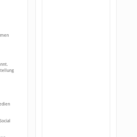
äumen
nnt.
tellung
edien
Social