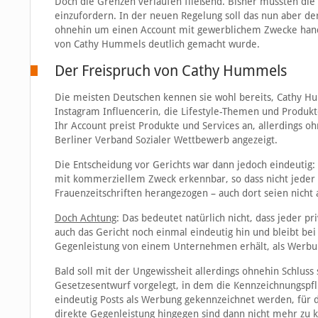
Doch die Grenzen verlaufen fließend. Bisher mussten die
einzufordern. In der neuen Regelung soll das nun aber de
ohnehin um einen Account mit gewerblichem Zwecke handel
von Cathy Hummels deutlich gemacht wurde.
Der Freispruch von Cathy Hummels
Die meisten Deutschen kennen sie wohl bereits, Cathy H
Instagram Influencerin, die Lifestyle-Themen und Produkt
Ihr Account preist Produkte und Services an, allerdings 
Berliner Verband Sozialer Wettbewerb angezeigt.
Die Entscheidung vor Gerichts war dann jedoch eindeutig:
mit kommerziellem Zweck erkennbar, so dass nicht jeder B
Frauenzeitschriften herangezogen – auch dort seien nicht
Doch Achtung
: Das bedeutet natürlich nicht, dass jeder pr
auch das Gericht noch einmal eindeutig hin und bleibt bei
Gegenleistung von einem Unternehmen erhält, als Werbun
Bald soll mit der Ungewissheit allerdings ohnehin Schluss
Gesetzesentwurf vorgelegt, in dem die Kennzeichnungspfli
eindeutig Posts als Werbung gekennzeichnet werden, für d
direkte Gegenleistung hingegen sind dann nicht mehr zu 