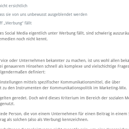
cht ersichtlich
dass sie von uns unbewusst ausgeblendet werden
ff „Werbung“ fällt
s Social Media eigentlich unter Werbung fällt, sind schwierig auszur
emedien noch nicht kennt.
rvice oder Unternehmen bekannter zu machen, ist uns wohl allen beka
 bei genauerem Hinsehen schnell als komplexe und vielschichtige Frages
lgendermaßen definiert:
instellungen mittels spezifischer Kommunikationsmittel, die über
 zu den Instrumenten der Kommunikationspolitik im Marketing-Mix.
gelten geredet. Doch wird dieses Kriterium im Bereich der sozialen M
genutzt.
Jede Person, die von einem Unternehmen für einen Beitrag in einem 
ag als solchen (also als Werbung) kennzeichnen.