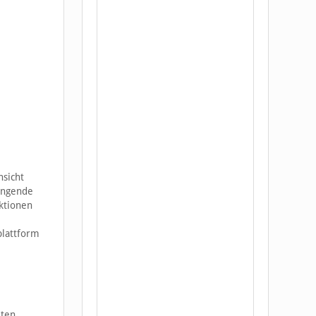
nsicht
ingende
ktionen
plattform
iten