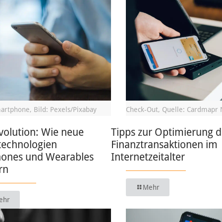
artphone, Bild: Pexels/Pixabay
Check-Out, Quelle: Cardmapr 
volution: Wie neue
Tipps zur Optimierung d
technologien
Finanztransaktionen im
ones und Wearables
Internetzeitalter
rn
Mehr
ehr