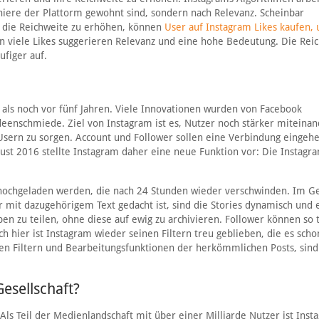
oniere der Plattorm gewohnt sind, sondern nach Relevanz. Scheinbar
m die Reichweite zu erhöhen, können
User auf Instagram Likes kaufen
enn viele Likes suggerieren Relevanz und eine hohe Bedeutung. Die Rei
ufiger auf.
als noch vor fünf Jahren. Viele Innovationen wurden von Facebook
enschmiede. Ziel von Instagram ist es, Nutzer noch stärker miteinan
Usern zu sorgen. Account und Follower sollen eine Verbindung eingehe
ust 2016 stellte Instagram daher eine neue Funktion vor: Die Instagr
hochgeladen werden, die nach 24 Stunden wieder verschwinden. Im G
r mit dazugehörigem Text gedacht ist, sind die Stories dynamisch und 
en zu teilen, ohne diese auf ewig zu archivieren. Follower können so 
hier ist Instagram wieder seinen Filtern treu geblieben, die es schon
den Filtern und Bearbeitungsfunktionen der herkömmlichen Posts, sind
Gesellschaft?
. Als Teil der Medienlandschaft mit über einer Milliarde Nutzer ist Inst