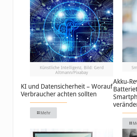
Künstliche Intelligenz, Bild: Gerd
Sm
Altmann/Pixabay
Akku-Re
KI und Datensicherheit – Worauf
Batterie
Verbraucher achten sollten
Smartph
verände
Mehr
M