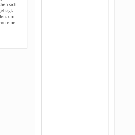
chen sich
efragt,
nden, um
ram eine