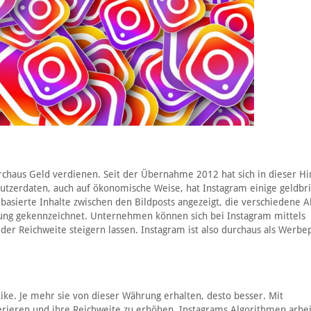
chaus Geld verdienen. Seit der Übernahme 2012 hat sich in dieser Hi
utzerdaten, auch auf ökonomische Weise, hat Instagram einige geldbr
asierte Inhalte zwischen den Bildposts angezeigt, die verschiedene A
bung gekennzeichnet. Unternehmen können sich bei Instagram mittels
der Reichweite steigern lassen. Instagram ist also durchaus als Werbe
Like. Je mehr sie von dieser Währung erhalten, desto besser. Mit
erieren und ihre Reichweite zu erhöhen. Instagrams Algorithmen arbe