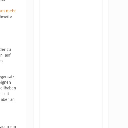
, um mehr
chweite
der zu
n, auf
am
egensatz
eignen
teilhaben
 seit
 aber an
agram ein