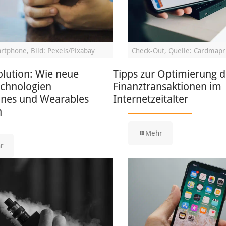
rtphone, Bild: Pexels/Pixabay
Check-Out, Quelle: Cardmapr
lution: Wie neue
Tipps zur Optimierung d
echnologien
Finanztransaktionen im
nes und Wearables
Internetzeitalter
n
Mehr
r