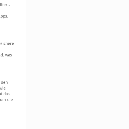
liert.
Apps,
weichere
nd, was
e den
 wie
t das
 um die