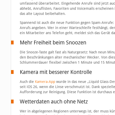
umfassend überarbeitet. Eingehende Anrufe sind jetzt auch
abhebt, Anruflisten, Favoriten und Voicemails erscheinen
das alte Layout beibehalten.
Spannend ist auch die neue Funktion gegen Spam-Anrufe
Anrufs angeben. Wer in einer Warteschleife festhängt, der
ein Mitarbeiter ans Telefon geht, meldet sich das Gerät d
Mehr Freiheit beim Snoozen
Die Snooze-Taste galt fast als Naturgesetz: Nach neun Mi
den Beschränkungen alter mechanischer Wecker. Von dieser 
Schlummerdauer flexibel zwischen 1 Minute und 15 Minuten
Kamera mit besserer Kontrolle
Auch die
Kamera-App
wurde in das neue „Liquid Glass-Des
seit iOS 26, wenn die Linse verschmutzt ist. Dank speziel
Aufforderung zur Reinigung. Diese Funktion ist durchaus
Wetterdaten auch ohne Netz
Wer in abgelegenen Regionen unterwegs ist, der muss künf