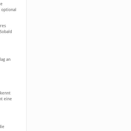
te
 optional
res
 Sobald
lag an
rkennt
nt eine
die