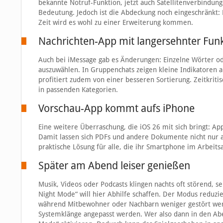
bekannte Notruf-Funktion, jetzt auch Satellitenverbindung
Bedeutung. Jedoch ist die Abdeckung noch eingeschränkt:
Zeit wird es wohl zu einer Erweiterung kommen.
Nachrichten-App mit langersehnter Fun
Auch bei iMessage gab es Änderungen: Einzelne Wörter ode
auszuwählen. In Gruppenchats zeigen kleine Indikatoren an
profitiert zudem von einer besseren Sortierung. Zeitkrit
in passenden Kategorien.
Vorschau-App kommt aufs iPhone
Eine weitere Überraschung, die iOS 26 mit sich bringt: 
Damit lassen sich PDFs und andere Dokumente nicht nur 
praktische Lösung für alle, die ihr Smartphone im Arbeitsa
Später am Abend leiser genießen
Musik, Videos oder Podcasts klingen nachts oft störend, s
Night Mode“ will hier Abhilfe schaffen. Der Modus reduzier
während Mitbewohner oder Nachbarn weniger gestört wer
Systemklänge angepasst werden. Wer also dann in den A