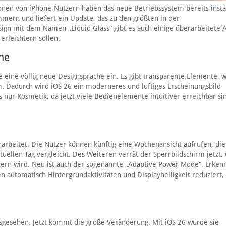
onen von iPhone-Nutzern haben das neue Betriebssystem bereits instal
mern und liefert ein Update, das zu den größten in der
gn mit dem Namen „Liquid Glass“ gibt es auch einige überarbeitete 
erleichtern sollen.
he
le eine völlig neue Designsprache ein. Es gibt transparente Elemente, 
 Dadurch wird iOS 26 ein moderneres und luftiges Erscheinungsbild
s nur Kosmetik, da jetzt viele Bedienelemente intuitiver erreichbar si
arbeitet. Die Nutzer können künftig eine Wochenansicht aufrufen, di
uellen Tag vergleicht. Des Weiteren verrät der Sperrbildschirm jetzt,
uern wird. Neu ist auch der sogenannte „Adaptive Power Mode“. Erkenn
automatisch Hintergrundaktivitäten und Displayhelligkeit reduziert,
usgesehen. Jetzt kommt die große Veränderung. Mit iOS 26 wurde sie