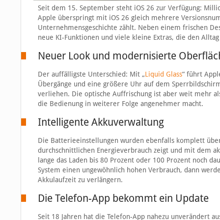
Seit dem 15. September steht iOS 26 zur Verfügung: Milli
Apple überspringt mit iOS 26 gleich mehrere Versionsnum
Unternehmensgeschichte zählt. Neben einem frischen Desi
neue KI-Funktionen und viele kleine Extras, die den Alltag 
Neuer Look und modernisierte Oberfläc
Der auffälligste Unterschied: Mit „
Liquid Glass
“ führt App
Übergänge und eine größere Uhr auf dem Sperrbildschirm.
verliehen. Die optische Auffrischung ist aber weit mehr al
die Bedienung in weiterer Folge angenehmer macht.
Intelligente Akkuverwaltung
Die Batterieeinstellungen wurden ebenfalls komplett über
durchschnittlichen Energieverbrauch zeigt und mit dem akt
lange das Laden bis 80 Prozent oder 100 Prozent noch da
System einen ungewöhnlich hohen Verbrauch, dann werden 
Akkulaufzeit zu verlängern.
Die Telefon-App bekommt ein Update
Seit 18 Jahren hat die Telefon-App nahezu unverändert a