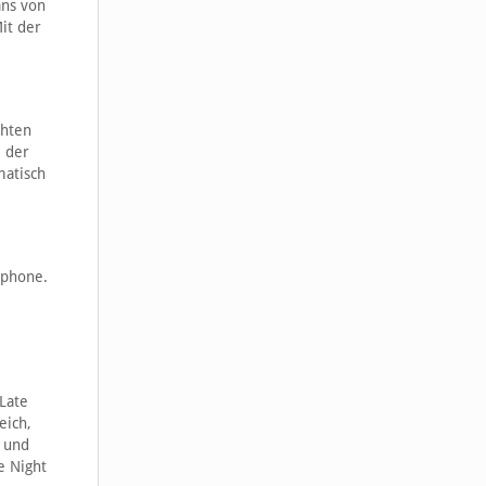
ans von
it der
chten
, der
matisch
tphone.
Late
eich,
 und
e Night