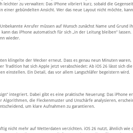
 leichter zu verwalten: Das iPhone vibriert kurz, sobald die Gegensei
 in einer gebündelten Ansicht. Wer das neue Layout nicht möchte, kann
: Unbekannte Anrufer müssen auf Wunsch zunächst Name und Grund ih
 kann das iPhone automatisch für sich „in der Leitung bleiben“ lassen.
ann wieder.
nuten klingelte der Wecker erneut. Dass es genau neun Minuten waren, 
Tradition hat sich Apple jetzt verabschiedet: Ab iOS 26 lässt sich die
 einstellen. Ein Detail, das vor allem Langschläfer begeistern wird.
ign“ integriert. Dabei gibt es eine praktische Neuerung: Das iPhone e
ler Algorithmen, die Fleckenmuster und Unschärfe analysieren, erschei
 entscheidend, um klare Aufnahmen zu garantieren.
tig nicht mehr auf Wetterdaten verzichten. iOS 26 nutzt, ähnlich wie 