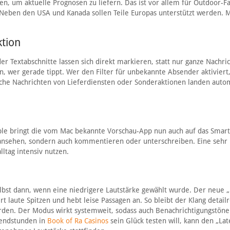
en, um aktuelle Prognosen zu liefern. Das ist vor allem für Outdoor-F
 Neben den USA und Kanada sollen Teile Europas unterstützt werden. M
ktion
r Textabschnitte lassen sich direkt markieren, statt nur ganze Nachri
, wer gerade tippt. Wer den Filter für unbekannte Absender aktiviert
ische Nachrichten von Lieferdiensten oder Sonderaktionen landen auto
Apple bringt die vom Mac bekannte Vorschau-App nun auch auf das Smar
ansehen, sondern auch kommentieren oder unterschreiben. Eine sehr
lltag intensiv nutzen.
elbst dann, wenn eine niedrigere Lautstärke gewählt wurde. Der neue „
t laute Spitzen und hebt leise Passagen an. So bleibt der Klang detailr
den. Der Modus wirkt systemweit, sodass auch Benachrichtigungstöne
bendstunden in
Book of Ra Casinos
sein Glück testen will, kann den „Lat