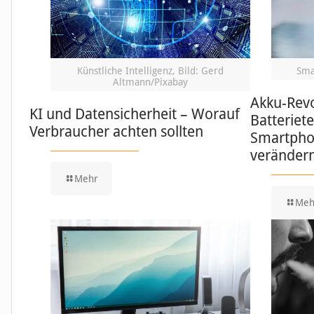
Künstliche Intelligenz, Bild: Gerd
Sma
Altmann/Pixabay
Akku-Revo
KI und Datensicherheit – Worauf
Batteriet
Verbraucher achten sollten
Smartpho
veränder
Mehr
Meh