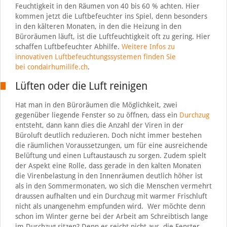
Feuchtigkeit in den Räumen von 40 bis 60 % achten. Hier
kommen jetzt die Luftbefeuchter ins Spiel, denn besonders
in den kälteren Monaten, in den die Heizung in den
Büroräumen läuft, ist die Luftfeuchtigkeit oft zu gering. Hier
schaffen Luftbefeuchter Abhilfe.
Weitere Infos zu
innovativen Luftbefeuchtungssystemen finden Sie
bei condairhumilife.ch
.
Lüften oder die Luft reinigen
Hat man in den Büroräumen die Möglichkeit, zwei
gegenüber liegende Fenster so zu öffnen, dass ein
Durchzug
entsteht, dann kann dies die Anzahl der Viren in der
Büroluft deutlich reduzieren. Doch nicht immer bestehen
die räumlichen Voraussetzungen, um für eine ausreichende
Belüftung und einen Luftaustausch zu sorgen. Zudem spielt
der Aspekt eine Rolle, dass gerade in den kalten Monaten
die Virenbelastung in den Innenräumen deutlich höher ist
als in den Sommermonaten, wo sich die Menschen vermehrt
draussen aufhalten und ein Durchzug mit warmer Frischluft
nicht als unangenehm empfunden wird. Wer möchte denn
schon im Winter gerne bei der Arbeit am Schreibtisch lange
im Durchzug sitzen? Denn es reicht nicht aus, die Fenster