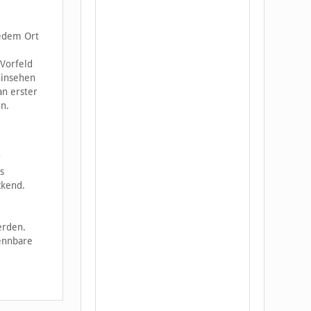
jedem Ort
 Vorfeld
hinsehen
an erster
n.
r
s
ckend.
erden.
kennbare