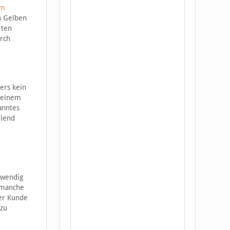
um
n Gelben
rten
urch
ers kein
n einem
kanntes
llend
twendig
 manche
der Kunde
 zu