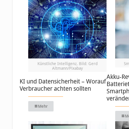
Künstliche Intelligenz, Bild: Gerd
Sm
Altmann/Pixabay
Akku-Re
KI und Datensicherheit – Worauf
Batterie
Verbraucher achten sollten
Smartph
verände
Mehr
M