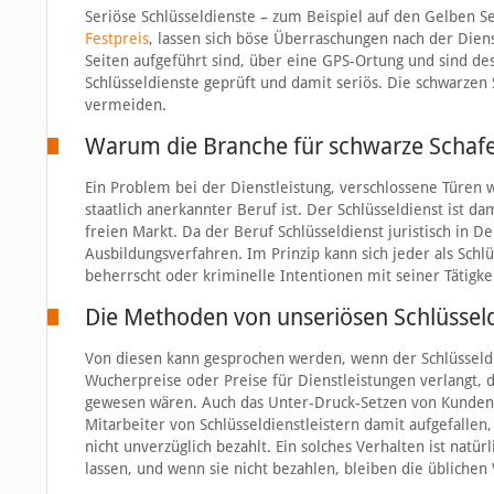
Seriöse Schlüsseldienste – zum Beispiel auf den Gelben S
Festpreis
, lassen sich böse Überraschungen nach der Dien
Seiten aufgeführt sind, über eine GPS-Ortung und sind des
Schlüsseldienste geprüft und damit seriös. Die schwarzen Sc
vermeiden.
Warum die Branche für schwarze Schafe s
Ein Problem bei der Dienstleistung, verschlossene Türen wi
staatlich anerkannter Beruf ist. Der Schlüsseldienst ist d
freien Markt. Da der Beruf Schlüsseldienst juristisch in De
Ausbildungsverfahren. Im Prinzip kann sich jeder als Schl
beherrscht oder kriminelle Intentionen mit seiner Tätigkei
Die Methoden von unseriösen Schlüssel
Von diesen kann gesprochen werden, wenn der Schlüsseldie
Wucherpreise oder Preise für Dienstleistungen verlangt, d
gewesen wären. Auch das Unter-Druck-Setzen von Kunden
Mitarbeiter von Schlüsseldienstleistern damit aufgefalle
nicht unverzüglich bezahlt. Ein solches Verhalten ist natü
lassen, und wenn sie nicht bezahlen, bleiben die üblic