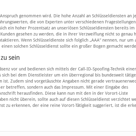
h in Anspruch genommen wird. Die hohe Anzahl an Schlüsseldiensten an 
rfahrungswerten, die von Experten unter verschiedenen Fragestellungen
sich ein hoher Prozentsatz an unseriösen Schlüsseldiensten bereits im
n Kunden gesehen zu werden, die in ihrer Verzweiflung nicht so genau 
ontaktieren. Wenn Schlüsseldienste sich folglich „AAA“ nennen, nur um 
 einen solchen Schlüsseldienst sollte ein großer Bogen gemacht werde
zu sein
senz vor und bedienen sich mittels der Call-ID-Spoofing-Technik eine
 sich bei dem Dienstleister um ein überregional bis bundesweit tätige
 ist. Zudem sind vorgetäuschte Angaben nicht gerade vertrauenerwe
er betreffen, sondern auch das Impressum. Mit einer Eingabe des
Anschrift herausfinden. Diese kann nun mit den in der Vorort-Liste
n nicht überein, sollte auch auf diesen Schlüsseldienst verzichtet w
t zu erkennen, der eine reine Vorort-Tätigkeit suggeriert, ist die er