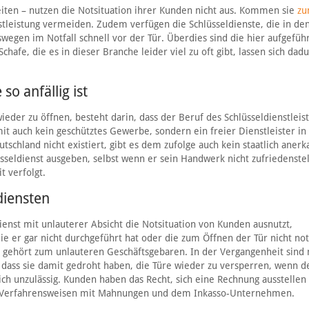
eiten – nutzen die Notsituation ihrer Kunden nicht aus. Kommen sie
z
stleistung vermeiden. Zudem verfügen die Schlüsseldienste, die in de
wegen im Notfall schnell vor der Tür. Überdies sind die hier aufgefüh
hafe, die es in dieser Branche leider viel zu oft gibt, lassen sich dad
o anfällig ist
eder zu öffnen, besteht darin, dass der Beruf des Schlüsseldienstleist
amit auch kein geschütztes Gewerbe, sondern ein freier Dienstleister i
utschland nicht existiert, gibt es dem zufolge auch kein staatlich aner
üsseldienst ausgeben, selbst wenn er sein Handwerk nicht zufriedenste
t verfolgt.
diensten
nst mit unlauterer Absicht die Notsituation von Kunden ausnutzt,
ie er gar nicht durchgeführt hat oder die zum Öffnen der Tür nicht no
 gehört zum unlauteren Geschäftsgebaren. In der Vergangenheit sind
n, dass sie damit gedroht haben, die Türe wieder zu versperren, wenn 
rlich unzulässig. Kunden haben das Recht, sich eine Rechnung ausstellen
hen Verfahrensweisen mit Mahnungen und dem Inkasso-Unternehmen.