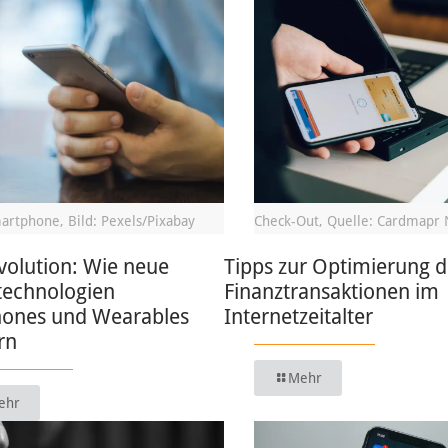
artphone, Bild: Pexels/Pixabay
Check-Out, Quelle: Cardmapr 
volution: Wie neue
Tipps zur Optimierung d
technologien
Finanztransaktionen im
ones und Wearables
Internetzeitalter
rn
Mehr
ehr