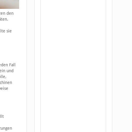
zen den
äten.
lte sie
eden Fall
sein und
lle,
chinen
weise
lt
zungen