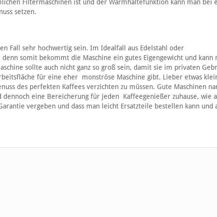
mlichen Filtermaschinen ist und der Warmhaltefunktion kann man bei
nuss setzen.
n Fall sehr hochwertig sein. Im Idealfall aus Edelstahl oder
 denn somit bekommt die Maschine ein gutes Eigengewicht und kann n
aschine sollte auch nicht ganz so groß sein, damit sie im privaten Geb
Arbeitsfläche für eine eher monströse Maschine gibt. Lieber etwas klei
nuss des perfekten Kaffees verzichten zu müssen. Gute Maschinen n
ind dennoch eine Bereicherung für jeden Kaffeegenießer zuhause, wie 
 Garantie vergeben und dass man leicht Ersatzteile bestellen kann und 