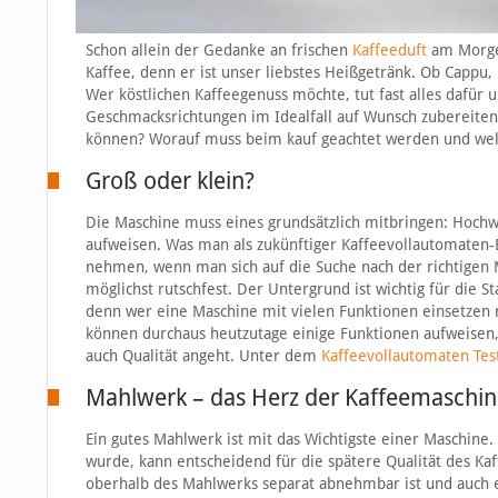
Schon allein der Gedanke an frischen
Kaffeeduft
am Morgen
Kaffee, denn er ist unser liebstes Heißgetränk. Ob Cappu, 
Wer köstlichen Kaffeegenuss möchte, tut fast alles dafür un
Geschmacksrichtungen im Idealfall auf Wunsch zubereiten k
können? Worauf muss beim kauf geachtet werden und welch
Groß oder klein?
Die Maschine muss eines grundsätzlich mitbringen: Hochwe
aufweisen. Was man als zukünftiger Kaffeevollautomaten-B
nehmen, wenn man sich auf die Suche nach der richtigen M
möglichst rutschfest. Der Untergrund ist wichtig für die S
denn wer eine Maschine mit vielen Funktionen einsetze
können durchaus heutzutage einige Funktionen aufweisen, 
auch Qualität angeht. Unter dem
Kaffeevollautomaten Tes
Mahlwerk – das Herz der Kaffeemaschin
Ein gutes Mahlwerk ist mit das Wichtigste einer Maschine
wurde, kann entscheidend für die spätere Qualität des Ka
oberhalb des Mahlwerks separat abnehmbar ist und auch