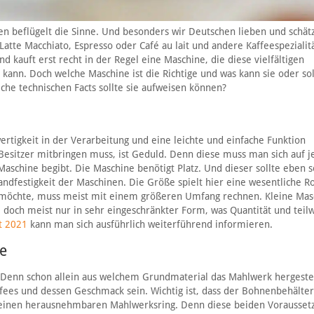
 beflügelt die Sinne. Und besonders wir Deutschen lieben und schät
Latte Macchiato, Espresso oder Café au lait und andere Kaffeespezialit
d kauft erst recht in der Regel eine Maschine, die diese vielfältigen
ann. Doch welche Maschine ist die Richtige und was kann sie oder sol
e technischen Facts sollte sie aufweisen können?
rtigkeit in der Verarbeitung und eine leichte und einfache Funktion
esitzer mitbringen muss, ist Geduld. Denn diese muss man sich auf j
aschine begibt. Die Maschine benötigt Platz. Und dieser sollte eben 
tandfestigkeit der Maschinen. Die Größe spielt hier eine wesentliche Ro
n möchte, muss meist mit einem größeren Umfang rechnen. Kleine Mas
doch meist nur in sehr eingeschränkter Form, was Quantität und teil
t 2021
kann man sich ausführlich weiterführend informieren.
e
. Denn schon allein aus welchem Grundmaterial das Mahlwerk hergestel
ffees und dessen Geschmack sein. Wichtig ist, dass der Bohnenbehälter
 einen herausnehmbaren Mahlwerksring. Denn diese beiden Vorausset