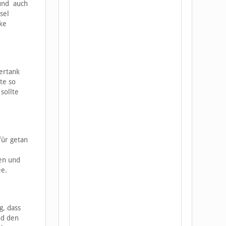
 und auch
sel
ke
ertank
te so
sollte
für getan
ten und
ee.
g, dass
nd den