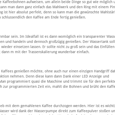
ie Kaffeebohnen aufweisen, um allein beide Dinge so gut wie möglich
t kann man dann ganz einfach das Mahlwerk und den Ring mit einem Pin
ng ist hier absolut perfekt, denn so kann man die gewünschte Mahlstär
 schlussendlich den Kaffee am Ende fertig genießen.
hmbar sein. Im Idealfall ist es dann womöglich ein transparenter Wass
anen und handeln und dennoch großzügig genießen. Der Wassertank soll
wieder einsetzen lassen. Er sollte nicht zu groß sein und das Einfüllen 
t dann m mit der Trassenskalierung wunderbar einfach.
 Kaffees genießen möchte, ohne auch nur einen einzigen Handgriff da
funktion nehmen. Denn diese kann dann Dank einer LED Anzeige und
 Man programmiert quasi die Maschine und trimmt sie für den perfek
ch zur programmierten Zeit ein, mahlt die Bohnen und brüht den Kaff
ieb mit dem gemahlenen Kaffee durchzogen werden. Hier ist es wichti
 Wasser wird dank der Wasserpumpe direkt zum Kaffeepulver stoßen u