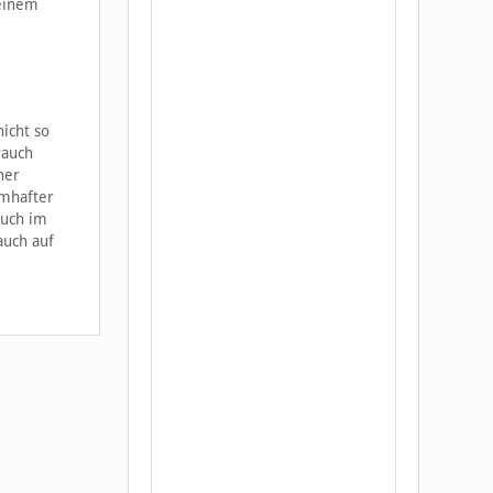
 einem
icht so
rauch
ner
amhafter
auch im
auch auf