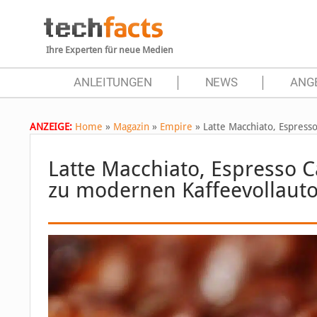
Ihre Experten für neue Medien
ANLEITUNGEN
NEWS
ANG
ANZEIGE:
Home
»
Magazin
»
Empire
»
Latte Macchiato, Espress
Latte Macchiato, Espresso 
zu modernen Kaffeevollaut