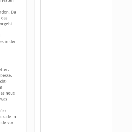
privaten
erden. Da
 das
orgeht.
d
es in der
tter,
 besse,
cht-
em
das neue
twas
rück
Gerade in
unde vor