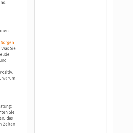
ind,
ommen
n
Sorgen
. Was Sie
reude
 und
ositiv.
n, warum
atung:
hten Sie
en, das
n Zeiten