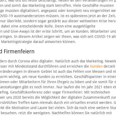
dert, was uns bis heute beschäftigt. Neben all den Veränderungen im 
en und somit das Marketing stark betroffen. Viele Geschäfte mussten
nge mussten digitalisiert, angepasst oder komplett neu eingerichtet w
VID-19 auseinandersetzen müssen, ist es spätestens jetzt an der Zeit,
ur überlebt, sondern sogar gestärkt aus dieser weltweiten Krise herv
dabei eine entscheidende Rolle. Denn eine ausgeklügelte
und Give-Aways ist der erste Schritt, um an Kunden, Mitarbeiter un
ingen. In diesem Artikel zeigen wir Ihnen, was sich seit COVID-19 all
n Marketingstrategie darauf antworten können.
d Firmenfeiern
rs durch Corona alles digitaler. Natürlich auch das Marketing. Newsle
sser mit Mindeststand durchführen und erreichen die
Kunden
derzeit
Veränderungen in diesem Gebiet ist auch das Fehlen von Messen und ni
enorm wichtig, um neue Kunden zu erreichen, Geschäftspartner in ein
nnen oder Mitarbeitern für Ihren Ehrgeiz zu loben und sie somit für 
anstaltungen gibt es noch immer. Nur laufen die im Jahr 2021 eben e
efing, Geschäftskonferenz oder sogar Firmenfeier: Mit technischen
wir uns 2020 bereits die Möglichkeit der digitalen Zusammenkunft zu
rsönliches Treffen kann niemals durch ein virtuelles ersetzt werden. 
kt die Motivation und Laune bei vielen. Sich da noch eine weitere St
besuchen, reizt die wenigsten. Nachhelfen können Sie natürlich mit