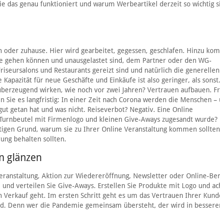
ie das genau funktioniert und warum Werbeartikel derzeit so wichtig s
ch oder zuhause. Hier wird gearbeitet, gegessen, geschlafen. Hinzu k
hule gehen können und unausgelastet sind, dem Partner oder den WG-
Friseursalons und Restaurants gereizt sind und natürlich die generelle
 Kapazität für neue Geschäfte und Einkäufe ist also geringer, als sonst
überzeugend wirken, wie noch vor zwei Jahren? Vertrauen aufbauen. F
n Sie es langfristig: In einer Zeit nach Corona werden die Menschen –
ut getan hat und was nicht. Reiseverbot? Negativ. Eine Online
 Turnbeutel mit Firmenlogo und kleinen Give-Aways zugesandt wurde? P
ftigen Grund, warum sie zu Ihrer Online Veranstaltung kommen sollte
rung behalten sollten.
n glänzen
ranstaltung, Aktion zur Wiedereröffnung, Newsletter oder Online-Ber
nd verteilen Sie Give-Aways. Erstellen Sie Produkte mit Logo und ac
en Verkauf geht. Im ersten Schritt geht es um das Vertrauen Ihrer Kund
ird. Denn wer die Pandemie gemeinsam übersteht, der wird in bessere