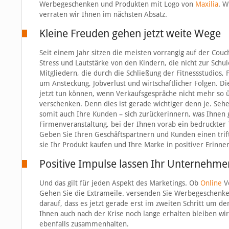
Werbegeschenken und Produkten mit Logo von
Maxilia
. W
verraten wir Ihnen im nächsten Absatz.
Kleine Freuden gehen jetzt weite Wege
Seit einem Jahr sitzen die meisten vorrangig auf der Cou
Stress und Lautstärke von den Kindern, die nicht zur Sc
Mitgliedern, die durch die Schließung der Fitnessstudios, 
um Ansteckung, Jobverlust und wirtschaftlicher Folgen. Die
jetzt tun können, wenn Verkaufsgespräche nicht mehr so 
verschenken. Denn dies ist gerade wichtiger denn je. Sehe
somit auch Ihre Kunden – sich zurückerinnern, was Ihnen g
Firmenveranstaltung, bei der Ihnen vorab ein bedruckter
Geben Sie Ihren Geschäftspartnern und Kunden einen tri
sie Ihr Produkt kaufen und Ihre Marke in positiver Erinne
Positive Impulse lassen Ihr Unternehme
Und das gilt für jeden Aspekt des Marketings. Ob
Online
Ve
Gehen Sie die Extrameile. versenden Sie Werbegeschenke u
darauf, dass es jetzt gerade erst im zweiten Schritt um d
Ihnen auch nach der Krise noch lange erhalten bleiben w
ebenfalls zusammenhalten.