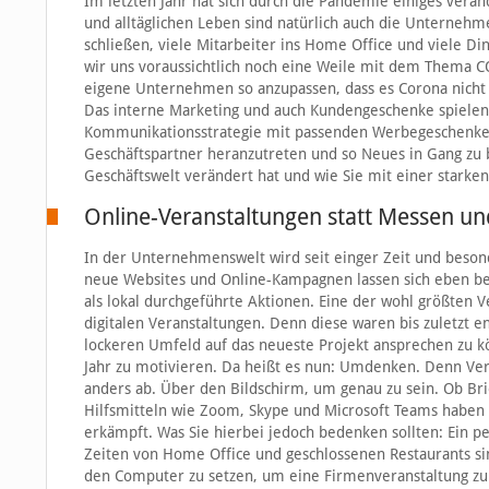
Im letzten Jahr hat sich durch die Pandemie einiges verän
und alltäglichen Leben sind natürlich auch die Unternehm
schließen, viele Mitarbeiter ins Home Office und viele Di
wir uns voraussichtlich noch eine Weile mit dem Thema CO
eigene Unternehmen so anzupassen, dass es Corona nicht n
Das interne Marketing und auch Kundengeschenke spielen 
Kommunikationsstrategie mit passenden Werbegeschenken 
Geschäftspartner heranzutreten und so Neues in Gang zu br
Geschäftswelt verändert hat und wie Sie mit einer starke
Online-Veranstaltungen statt Messen un
In der Unternehmenswelt wird seit einger Zeit und besonde
neue Websites und Online-Kampagnen lassen sich eben be
als lokal durchgeführte Aktionen. Eine der wohl größten 
digitalen Veranstaltungen. Denn diese waren bis zuletzt 
lockeren Umfeld auf das neueste Projekt ansprechen zu kö
Jahr zu motivieren. Da heißt es nun: Umdenken. Denn Ver
anders ab. Über den Bildschirm, um genau zu sein. Ob Bri
Hilfsmitteln wie Zoom, Skype und Microsoft Teams haben 
erkämpft. Was Sie hierbei jedoch bedenken sollten: Ein pe
Zeiten von Home Office und geschlossenen Restaurants sin
den Computer zu setzen, um eine Firmenveranstaltung zu 