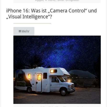
iPhone 16: Was ist „Camera Control“ und
„Visual Intelligence“?
Mehr