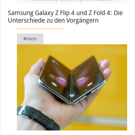
Samsung Galaxy Z Flip 4 und Z Fold 4: Die
Unterschiede zu den Vorgängern
Mehr