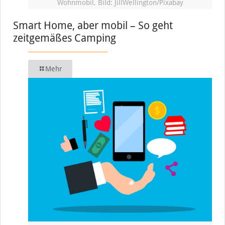
Wohnmobil, Bild: JillWellington/Pixabay
Smart Home, aber mobil – So geht
zeitgemäßes Camping
Mehr