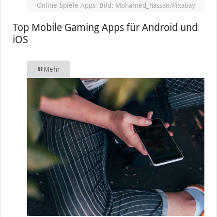
Online-Spiele Apps, Bild: Mohamed_hassan/Pixabay
Top Mobile Gaming Apps für Android und
iOS
Mehr