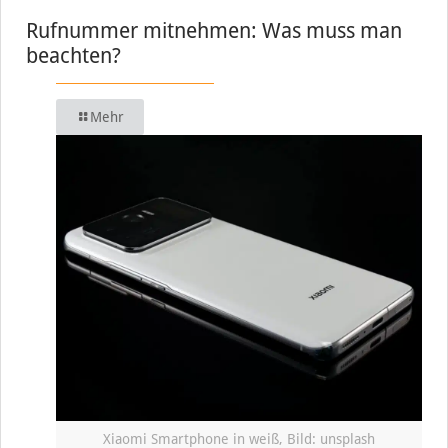
Rufnummer mitnehmen: Was muss man
beachten?
Mehr
Xiaomi Smartphone in weiß, Bild: unsplash