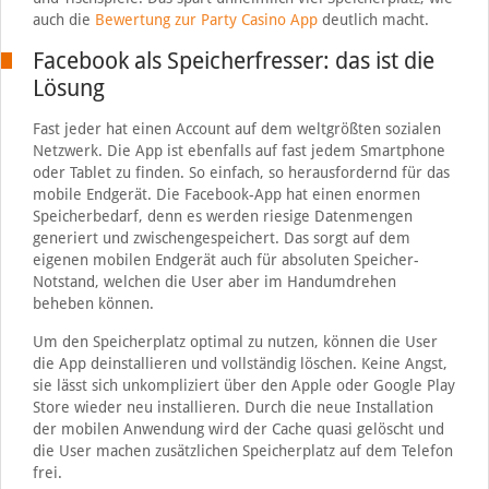
auch die
Bewertung zur Party Casino App
deutlich macht.
Facebook als Speicherfresser: das ist die
Lösung
Fast jeder hat einen Account auf dem weltgrößten sozialen
Netzwerk. Die App ist ebenfalls auf fast jedem Smartphone
oder Tablet zu finden. So einfach, so herausfordernd für das
mobile Endgerät. Die Facebook-App hat einen enormen
Speicherbedarf, denn es werden riesige Datenmengen
generiert und zwischengespeichert. Das sorgt auf dem
eigenen mobilen Endgerät auch für absoluten Speicher-
Notstand, welchen die User aber im Handumdrehen
beheben können.
Um den Speicherplatz optimal zu nutzen, können die User
die App deinstallieren und vollständig löschen. Keine Angst,
sie lässt sich unkompliziert über den Apple oder Google Play
Store wieder neu installieren. Durch die neue Installation
der mobilen Anwendung wird der Cache quasi gelöscht und
die User machen zusätzlichen Speicherplatz auf dem Telefon
frei.