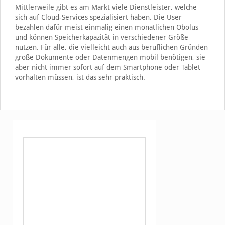
Mittlerweile gibt es am Markt viele Dienstleister, welche
sich auf Cloud-Services spezialisiert haben. Die User
bezahlen dafür meist einmalig einen monatlichen Obolus
und können Speicherkapazität in verschiedener Größe
nutzen. Für alle, die vielleicht auch aus beruflichen Gründen
große Dokumente oder Datenmengen mobil benötigen, sie
aber nicht immer sofort auf dem Smartphone oder Tablet
vorhalten müssen, ist das sehr praktisch.