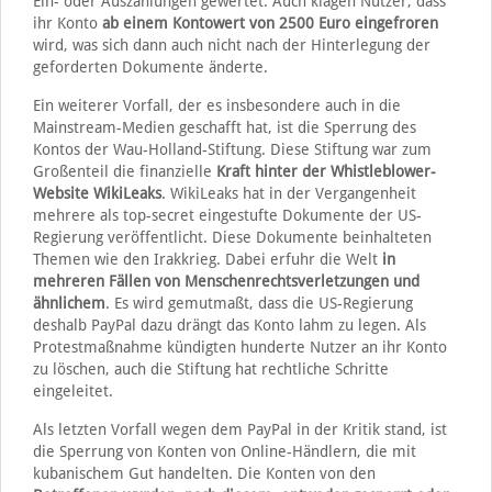
Ein- oder Auszahlungen gewertet. Auch klagen Nutzer, dass
ihr Konto
ab einem Kontowert von 2500 Euro eingefroren
wird, was sich dann auch nicht nach der Hinterlegung der
geforderten Dokumente änderte.
Ein weiterer Vorfall, der es insbesondere auch in die
Mainstream-Medien geschafft hat, ist die Sperrung des
Kontos der Wau-Holland-Stiftung. Diese Stiftung war zum
Großenteil die finanzielle
Kraft hinter der Whistleblower-
Website WikiLeaks
. WikiLeaks hat in der Vergangenheit
mehrere als top-secret eingestufte Dokumente der US-
Regierung veröffentlicht. Diese Dokumente beinhalteten
Themen wie den Irakkrieg. Dabei erfuhr die Welt
in
mehreren Fällen von Menschenrechtsverletzungen und
ähnlichem
. Es wird gemutmaßt, dass die US-Regierung
deshalb PayPal dazu drängt das Konto lahm zu legen. Als
Protestmaßnahme kündigten hunderte Nutzer an ihr Konto
zu löschen, auch die Stiftung hat rechtliche Schritte
eingeleitet.
Als letzten Vorfall wegen dem PayPal in der Kritik stand, ist
die Sperrung von Konten von Online-Händlern, die mit
kubanischem Gut handelten. Die Konten von den