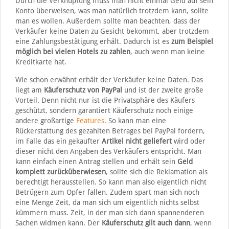
Durch die Verknüpfung muss man nicht einmal Geld auf sein
Konto überweisen, was man natürlich trotzdem kann, sollte
man es wollen. Außerdem sollte man beachten, dass der
Verkäufer keine Daten zu Gesicht bekommt, aber trotzdem
eine Zahlungsbestätigung erhält. Dadurch ist es
zum Beispiel
möglich bei vielen Hotels zu zahlen
, auch wenn man keine
Kreditkarte hat.
Wie schon erwähnt erhält der Verkäufer keine Daten. Das
liegt am
Käuferschutz von PayPal
und ist der zweite große
Vorteil. Denn nicht nur ist die Privatsphäre des Käufers
geschützt, sondern garantiert Käuferschutz noch einige
andere großartige
Features
. So kann man eine
Rückerstattung des gezahlten Betrages bei PayPal fordern,
im Falle das ein gekaufter
Artikel nicht geliefert
wird oder
dieser nicht den Angaben des Verkäufers entspricht. Man
kann einfach einen Antrag stellen und erhält sein
Geld
komplett zurücküberwiesen
, sollte sich die Reklamation als
berechtigt herausstellen. So kann man also eigentlich nicht
Betrügern zum Opfer fallen. Zudem spart man sich noch
eine Menge Zeit, da man sich um eigentlich nichts selbst
kümmern muss. Zeit, in der man sich dann spannenderen
Sachen widmen kann. Der
Käuferschutz gilt auch dann
, wenn