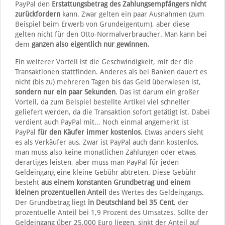
PayPal den
Erstattungsbetrag des Zahlungsempfängers
nicht
zurückfordern
kann. Zwar gelten ein paar Ausnahmen (zum
Beispiel beim Erwerb von Grundeigentum), aber diese
gelten nicht für den Otto-Normalverbraucher. Man kann bei
dem
ganzen also eigentlich nur gewinnen.
Ein weiterer Vorteil ist die Geschwindigkeit, mit der die
Transaktionen stattfinden. Anderes als bei Banken dauert es
nicht (bis zu) mehreren Tagen bis das Geld überwiesen ist,
sondern nur ein paar Sekunden
. Das ist darum ein großer
Vorteil, da zum Beispiel bestellte Artikel viel schneller
geliefert werden, da die Transaktion sofort getätigt ist. Dabei
verdient auch PayPal mit… Noch einmal angemerkt ist
PayPal
für den Käufer immer kostenlos
. Etwas anders sieht
es als Verkäufer aus. Zwar ist PayPal auch dann kostenlos,
man muss also keine monatlichen Zahlungen oder etwas
derartiges leisten, aber muss man PayPal für jeden
Geldeingang eine kleine Gebühr abtreten. Diese Gebühr
besteht
aus einem konstanten Grundbetrag und einem
kleinen prozentuellen Anteil
des Wertes des Geldeingangs.
Der Grundbetrag liegt
in Deutschland bei 35 Cent
, der
prozentuelle Anteil bei 1,9 Prozent des Umsatzes. Sollte der
Geldeingang über 25.000 Euro liegen, sinkt der Anteil auf