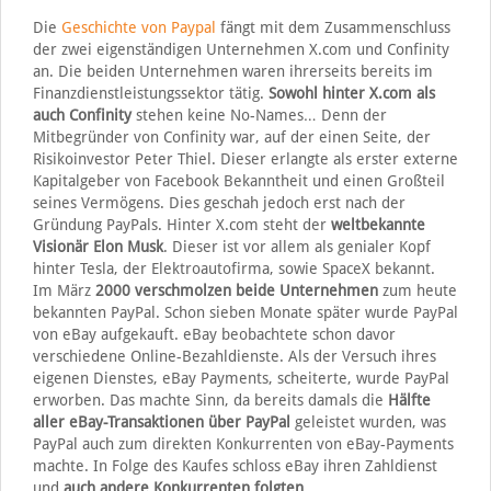
Die
Geschichte von Paypal
fängt mit dem Zusammenschluss
der zwei eigenständigen Unternehmen X.com und Confinity
an. Die beiden Unternehmen waren ihrerseits bereits im
Finanzdienstleistungssektor tätig.
Sowohl hinter X.com als
auch Confinity
stehen keine No-Names… Denn der
Mitbegründer von Confinity war, auf der einen Seite, der
Risikoinvestor Peter Thiel. Dieser erlangte als erster externe
Kapitalgeber von Facebook Bekanntheit und einen Großteil
seines Vermögens. Dies geschah jedoch erst nach der
Gründung PayPals. Hinter X.com steht der
weltbekannte
Visionär Elon Musk
. Dieser ist vor allem als genialer Kopf
hinter Tesla, der Elektroautofirma, sowie SpaceX bekannt.
Im März
2000
verschmolzen beide Unternehmen
zum heute
bekannten PayPal. Schon sieben Monate später wurde PayPal
von eBay aufgekauft. eBay beobachtete schon davor
verschiedene Online-Bezahldienste. Als der Versuch ihres
eigenen Dienstes, eBay Payments, scheiterte, wurde PayPal
erworben. Das machte Sinn, da bereits damals die
Hälfte
aller eBay-Transaktionen über PayPal
geleistet wurden, was
PayPal auch zum direkten Konkurrenten von eBay-Payments
machte. In Folge des Kaufes schloss eBay ihren Zahldienst
und
auch andere Konkurrenten folgten
.