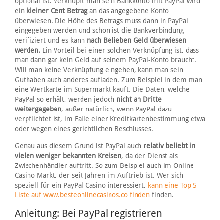
optional ist. Verknüpft man sein Bankkonto mit PayPal wird
ein
kleiner Cent Betrag
an das angegebene Konto
überwiesen. Die Höhe des Betrags muss dann in PayPal
eingegeben werden und schon ist die Bankverbindung
verifiziert und es kann
nach Belieben Geld überwiesen
werden.
Ein Vorteil bei einer solchen Verknüpfung ist, dass
man dann gar kein Geld auf seinem PayPal-Konto braucht.
Will man keine Verknüpfung eingehen, kann man sein
Guthaben auch anderes aufladen. Zum Beispiel in dem man
eine Wertkarte im Supermarkt kauft. Die Daten, welche
PayPal so erhält, werden jedoch
nicht an Dritte
weitergegeben
, außer natürlich, wenn PayPal dazu
verpflichtet ist, im Falle einer Kreditkartenbestimmung etwa
oder wegen eines gerichtlichen Beschlusses.
Genau aus diesem Grund ist PayPal auch
relativ beliebt in
vielen weniger bekannten Kreisen
, da der Dienst als
Zwischenhändler auftritt. So zum Beispiel auch im Online
Casino Markt, der seit Jahren im Auftrieb ist. Wer sich
speziell für ein PayPal Casino interessiert,
kann eine Top 5
Liste auf www.besteonlinecasinos.co finden
finden.
Anleitung: Bei PayPal registrieren