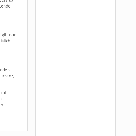
vertrag
stende
gilt nur
islich
unden
kurrenz,
icht
h
er