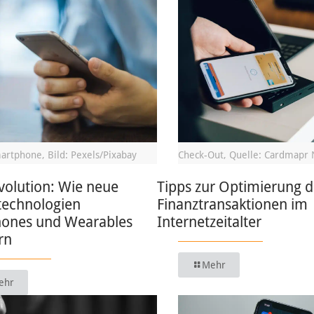
artphone, Bild: Pexels/Pixabay
Check-Out, Quelle: Cardmapr 
volution: Wie neue
Tipps zur Optimierung d
technologien
Finanztransaktionen im
ones und Wearables
Internetzeitalter
rn
Mehr
ehr