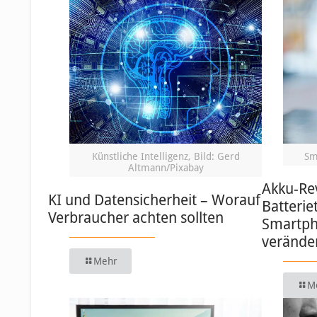
Künstliche Intelligenz, Bild: Gerd
Sm
Altmann/Pixabay
Akku-Re
KI und Datensicherheit – Worauf
Batterie
Verbraucher achten sollten
Smartph
verände
Mehr
M