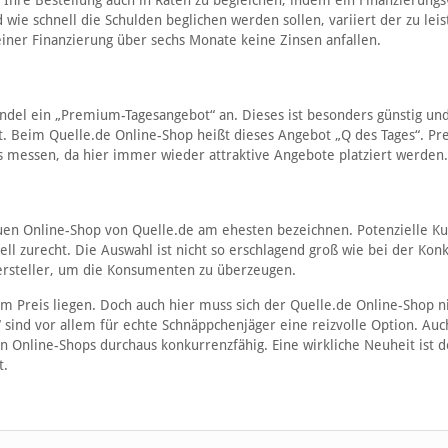
 Ihre Bestellung auch in Raten zu begleichen, indem ein Finanzierungs
 wie schnell die Schulden beglichen werden sollen, variiert der zu lei
 einer Finanzierung über sechs Monate keine Zinsen anfallen.
del ein „Premium-Tagesangebot“ an. Dieses ist besonders günstig und 
t. Beim Quelle.de Online-Shop heißt dieses Angebot „Q des Tages“. Pre
s messen, da hier immer wieder attraktive Angebote platziert werden.
uen Online-Shop von Quelle.de am ehesten bezeichnen. Potenzielle K
ll zurecht. Die Auswahl ist nicht so erschlagend groß wie bei der Kon
ersteller, um die Konsumenten zu überzeugen.
im Preis liegen. Doch auch hier muss sich der Quelle.de Online-Shop n
 sind vor allem für echte Schnäppchenjäger eine reizvolle Option. Auc
n Online-Shops durchaus konkurrenzfähig. Eine wirkliche Neuheit ist d
t.