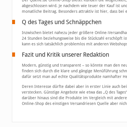
Der Quelle.de Online-Shop bietet Kunden die Möglichkeit,
abgeschlossen wird. Je nachdem wie teuer der Kauf ist und
monatliche Beitrag. Besonders attraktiv ist hier, dass bei
Q des Tages und Schnäppchen
Inzwischen bietet nahezu jeder größere Online-Versandhan
24 Stunden beziehungsweise bis die Stückzahl erschöpft is
kann es sich tatsächlich problemlos mit anderen Webshop
Fazit und Kritik unserer Redaktion
Modern, günstig und transparent – so könnte man den ne
finden sich durch die klare und gängige Menüführung schne
dafür setzt man auf echte Qualitätsprodukte namhafter H
Deren Interesse dürfte dabei aber in erster Linie auch be
verstecken. Günstige Angebote wie etwa das „Q des Tages“
darüber hinaus sind die Produkte im Vergleich mit andere
Online-Shop des einstigen Versandriesen Quelle aber nich