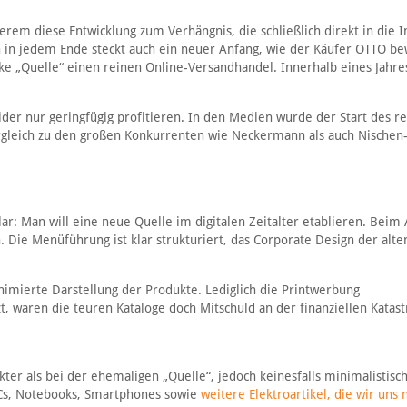
em diese Entwicklung zum Verhängnis, die schließlich direkt in die I
 in jedem Ende steckt auch ein neuer Anfang, wie der Käufer OTTO b
rke „Quelle“ einen reinen Online-Versandhandel. Innerhalb eines Jahre
der nur geringfügig profitieren. In den Medien wurde der Start des r
rgleich zu den großen Konkurrenten wie Neckermann als auch Nischen
ar: Man will eine neue Quelle im digitalen Zeitalter etablieren. Beim
. Die Menüführung ist klar strukturiert, das Corporate Design der alte
nimierte Darstellung der Produkte. Lediglich die Printwerbung
 waren die teuren Kataloge doch Mitschuld an der finanziellen Katas
ter als bei der ehemaligen „Quelle“, jedoch keinesfalls minimalistisc
PCs, Notebooks, Smartphones sowie
weitere Elektroartikel, die wir uns 