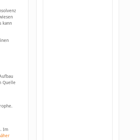
nsolvenz
ewiesen
s kann
einen
-
 Aufbau
n Quelle
trophe.
h. Im
näher