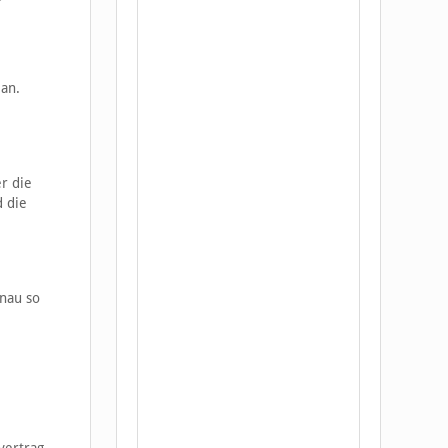
an.
r die
d die
enau so