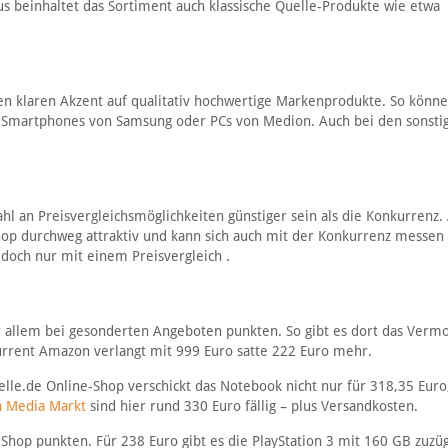
us beinhaltet das Sortiment auch klassische Quelle-Produkte wie etwa
n klaren Akzent auf qualitativ hochwertige Markenprodukte. So könne
e Smartphones von Samsung oder PCs von Medion. Auch bei den sonsti
hl an Preisvergleichsmöglichkeiten günstiger sein als die Konkurrenz.
Shop durchweg attraktiv und kann sich auch mit der Konkurrenz messen 
edoch nur mit einem Preisvergleich .
r allem bei gesonderten Angeboten punkten. So gibt es dort das Vermo
kurrent Amazon verlangt mit 999 Euro satte 222 Euro mehr.
elle.de Online-Shop verschickt das Notebook nicht nur für 318,35 Euro
n Media Markt
sind hier rund 330 Euro fällig – plus Versandkosten.
Shop punkten. Für 238 Euro gibt es die PlayStation 3 mit 160 GB zuzüg