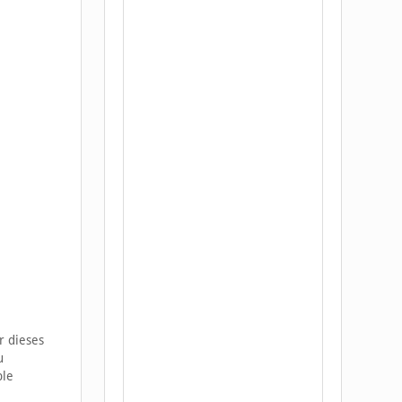
r dieses
u
ple