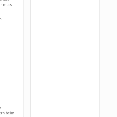
er muss
n
r
mern beim