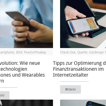
artphone, Bild: Pexels/Pixabay
Check-Out, Quelle: Cardmapr 
volution: Wie neue
Tipps zur Optimierung d
technologien
Finanztransaktionen im
ones und Wearables
Internetzeitalter
rn
Mehr
ehr