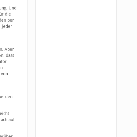
ung. Und
ür die
den per
e jeder
.
en. Aber
en, dass
ator
en
 von
 werden
eicht
fach auf
darüber