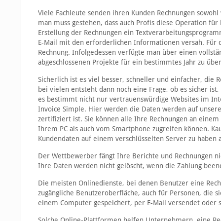
Viele Fachleute senden ihren Kunden Rechnungen sowohl 
man muss gestehen, dass auch Profis diese Operation für 
Erstellung der Rechnungen ein Textverarbeitungsprogra
E-Mail mit den erforderlichen Informationen versah. Für 
Rechnung. Infolgedessen verfügte man über einen vollst
abgeschlossenen Projekte für ein bestimmtes Jahr zu üb
Sicherlich ist es viel besser, schneller und einfacher, di
bei vielen entsteht dann noch eine Frage, ob es sicher ist,
es bestimmt nicht nur vertrauenswürdige Websites im Int
Invoice Simple. Hier werden die Daten werden auf unsere
zertifiziert ist. Sie können alle Ihre Rechnungen an ein
Ihrem PC als auch vom Smartphone zugreifen können. Kaum 
Kundendaten auf einem verschlüsselten Server zu haben al
Der Wettbewerber fängt Ihre Berichte und Rechnungen ni
Ihre Daten werden nicht gelöscht, wenn die Zahlung beend
Die meisten Onlinedienste, bei denen Benutzer eine Rechn
zugängliche Benutzeroberfläche, auch für Personen, die s
einem Computer gespeichert, per E-Mail versendet oder 
Solche Online-Plattformen helfen Unternehmern, eine Rec