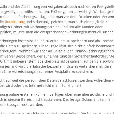
während der Ausführung von Aufgaben als auch nach deren Fertigstell
langweilig und mühsam halten. Früher galten als wichtige Werkzeuge f
mm und eine Rechnungsvorlage, die man vor dem Drucken oder Versen
die
Buchhaltung
und Sicherung speicherte man auch eine digitale Kopi
ändigen Ordner mit Rechnungsdateien, und um alle Kunden oder
erprüfen, musste man die entsprechenden Rechnungen manuell suchen
e Rechnungen kostenlos online zu erstellen, zu speichern und abzurechn
 die Daten zu speichern. Diese Frage lässt sich nicht einfach beantwort
ernet geht. Nehmen wir aber als Beispiel den Online-Rechnungsgener
m Server gespeichert, der auf Einhaltung der Sicherheitsanforderung
em Ort mit unbegrenztem Speicherplatz aufbewahren, auf den Sie sowohl
jemand wird die Tatsache bezweifeln, dass es viel sichere ist, Ihre
s Ihre Aufzeichnungen auf einer Festplatte zu speichern.
cht ab, weil die persönlichen Daten verschlüsselt werden. Außerdem
et wird oder das Internet nicht mehr funktioniert.
ung online erstellen können, verfügen über eine übersichtliche und l
ich in diesem Bereich nicht auskennen. Das fertige Dokument kann ein
sofort ausgedruckt werden.
hnung in neuer Ausführung einfach zu erstellen. Die Informationen 