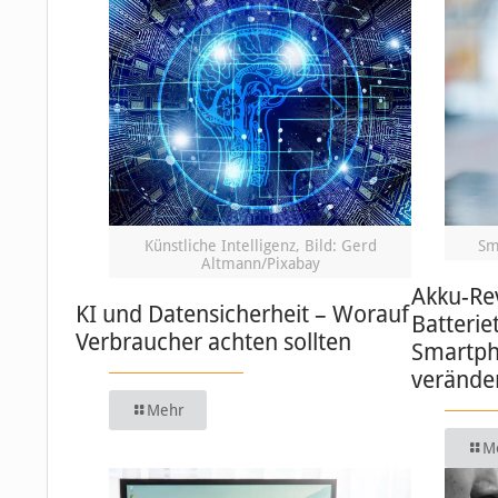
Künstliche Intelligenz, Bild: Gerd
Sm
Altmann/Pixabay
Akku-Re
KI und Datensicherheit – Worauf
Batterie
Verbraucher achten sollten
Smartph
verände
Mehr
M