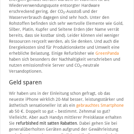
Wiederverwendungsquote entsorgter Hardware
erschreckend gering, der CO₂-Ausstoß und der
Wasserverbrauch dagegen sind sehr hoch. Unter den
Rohstoffen befinden sich sehr wertvolle Elemente wie Gold,
Silber, Platin, Kupfer und Seltene Erden (der Name verrät
bereits, dass sie kostbar sind). Leider können viel weniger
Ressourcen recycelt werden, als Sie denken. Und auch die
Energiekosten sind für Produktionskette und Umwelt eine
erhebliche Belastung. Einige Refurbisher wie
GreenPanda
haben sich besonders der Nachhaltigkeit verschrieben und
nutzen emissionsfreie Server und CO₂-neutrale
Versandoptionen.
Geld sparen
Wir haben uns in der Einleitung schon gefragt, ob das
neueste iPhone wirklich 20-Mal besser, leistungsstärker und
ästhetisch sensationeller ist als ein
gebrauchtes Smartphone
ab 50 €. Doppelt so gut – bestimmt. Zehnmal so gut?
Vielleicht. Aber auch Handys mittlerer Preisklasse erhalten
Sie
refurbished mit satten Rabatten
. Dabei gehen Sie bei
generalüberholten Geräten aufgrund der Gewährleistung