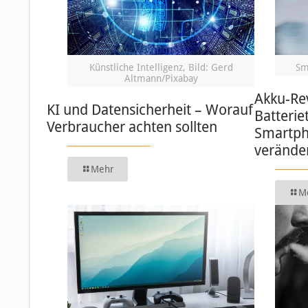
Künstliche Intelligenz, Bild: Gerd
Sm
Altmann/Pixabay
Akku-Re
KI und Datensicherheit – Worauf
Batterie
Verbraucher achten sollten
Smartph
verände
Mehr
M