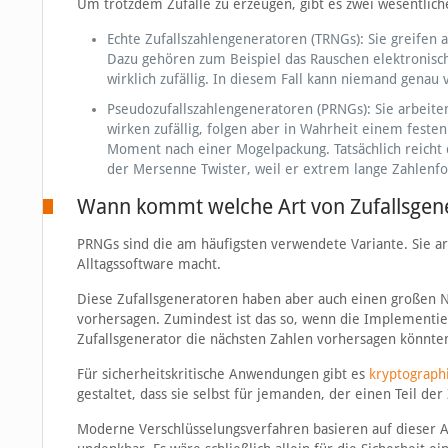
Um trotzdem Zufälle zu erzeugen, gibt es zwei wesentlich
Echte Zufallszahlengeneratoren (TRNGs): Sie greifen 
Dazu gehören zum Beispiel das Rauschen elektronischer
wirklich zufällig. In diesem Fall kann niemand genau
Pseudozufallszahlengeneratoren (PRNGs): Sie arbeit
wirken zufällig, folgen aber in Wahrheit einem festen
Moment nach einer Mogelpackung. Tatsächlich reicht 
der Mersenne Twister, weil er extrem lange Zahlenfol
Wann kommt welche Art von Zufallsgene
PRNGs sind die am häufigsten verwendete Variante. Sie arb
Alltagssoftware macht.
Diese Zufallsgeneratoren haben aber auch einen großen N
vorhersagen. Zumindest ist das so, wenn die Implementier
Zufallsgenerator die nächsten Zahlen vorhersagen könnten. 
Für sicherheitskritische Anwendungen gibt es
kryptograph
gestaltet, dass sie selbst für jemanden, der einen Teil de
Moderne Verschlüsselungsverfahren basieren auf dieser Ar