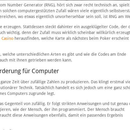
dom Number Generator (RNG), hört sich zwar recht technisch an, spielt
 solchen computergestützten Zufall wären viele eigentlich selbstverst
Bereichen, wo etwas eigentlich unvorhersehbar sein soll, ist RNG am W
se erzeugen. Stattdessen steckt dahinter ein ausgeklügelter Code, der 
uch wichtig, denn der Zufall muss wirklich scheinbar willkürlich erzeug
e Casino
herausfinden, welche Karte als nächstes beim Poker erscheint
, welche unterschiedlichen Arten es gibt und wie die Codes am Ende
auch mit ihnen getrieben werden kann.
orderung für Computer
e ganze Zeit über zufällige Zahlen zu produzieren. Das klingt erstmal vie
utionärer Technik. Tatsächlich handelt es sich jedoch um eine ganz sch
nes Computers zugrunde legt.
s Gegenteil von zufällig. Er folgt strikten Anweisungen und tut genau 
gieren, wie der Mensch, der ihn programmiert. Der Mensch braucht
braucht diese Anweisungen ebenfalls, damit ein passendes Ergebnis