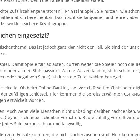
eine Katastrophe, wenn die Zahlen berechenbar wären.
te Zufallszahlengeneratoren (TRNGs) ins Spiel. Sie nutzen, wie schon
ht mathematisch berechenbar. Das macht sie langsamer und teurer, aber
er wirklich sichere Kryptographie.
ichen eingesetzt?
chenthema. Das ist jedoch ganz klar nicht der Fall. Sie sind der unsi
den.
spiel. Damit Spiele fair ablaufen, dürfen weder die Spieler noch die B
chen oder an den Slots passiert. Wo die Walzen landen, steht schon fest
ven oder negativen Sinne) ist durch die Zufallszahlen besiegelt.
üsselrolle. Ob beim Online-Banking, bei verschlüsselten Chats oder dig
tät der zufälligen Schlüssel. Hier kommen die bereits erwähnten CSPRN
ngen entwickelt wurden.
hlen. Auch wenn viele Menschen nicht unbedingt darüber nachdenken, 
dass Gegner sich unberechenbar verhalten, Beute zufällig verteilt wird 
edes Spiel vorhersehbar und langweilig.
hlen zum Einsatz kommen, die nicht vorherzusehen sind. Hier kommen