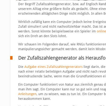
Der Begriff Zufallszahlengenerator, bzw. auf Englisch Ran
unserem Alltag eine größere Rolle als gedacht. Ohne einen
erscheinenden alltäglichen Dinge nicht möglich. In allen 
Wirklich zufällig kann ein Computer jedoch keine Ereignis
Zufall simuliert und nicht nachvollziehbar macht. Das ist a
werden. Sonst könnte beispielsweise ein Spieler im
onlin
sich ein Dreh an den Slots lohnt.
Wir schauen im Folgenden darauf, wie RNGs funktionieren
manipulierungssicher gemacht werden, damit kein Missbr
Der Zufallszahlengenerator als Herausf
Die
Aufgabe eines
Zufallszahlengenerators
liegt darin, di
nach einer relativ beliebigen Aufgabe und nicht nach revol
beeindruckende Sache, wenn man die Grundfunktionen ei
Ein Computer funktioniert von Natur aus ziemlich genau da
man ihm sagt. Ein Computer kann nur so gut sein und rea
Anleitungen
, um zu wissen, was zu tun ist. Ein Computer 
herauskommen kann.