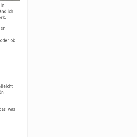
 in
ändlich
erk.
den
t
 oder ob
lleicht
ön
das, was