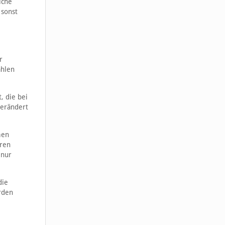
iche
 sonst
r
ahlen
, die bei
verändert
men
hren
 nur
die
rden