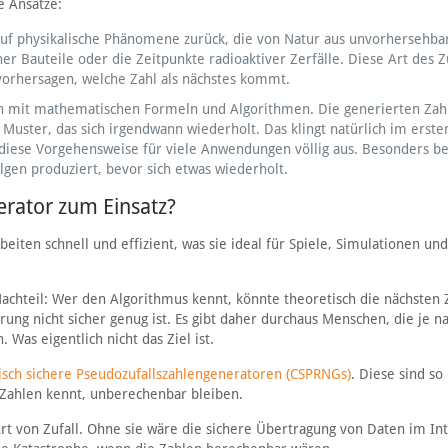
e Ansätze:
auf physikalische Phänomene zurück, die von Natur aus unvorhersehbar
 Bauteile oder die Zeitpunkte radioaktiver Zerfälle. Diese Art des Zuf
 vorhersagen, welche Zahl als nächstes kommt.
en mit mathematischen Formeln und Algorithmen. Die generierten Zah
 Muster, das sich irgendwann wiederholt. Das klingt natürlich im erste
diese Vorgehensweise für viele Anwendungen völlig aus. Besonders bel
gen produziert, bevor sich etwas wiederholt.
rator zum Einsatz?
eiten schnell und effizient, was sie ideal für Spiele, Simulationen und
achteil: Wer den Algorithmus kennt, könnte theoretisch die nächsten 
ung nicht sicher genug ist. Es gibt daher durchaus Menschen, die je n
Was eigentlich nicht das Ziel ist.
isch sichere Pseudozufallszahlengeneratoren (CSPRNGs)
. Diese sind so
r Zahlen kennt, unberechenbar bleiben.
t von Zufall. Ohne sie wäre die sichere Übertragung von Daten im In