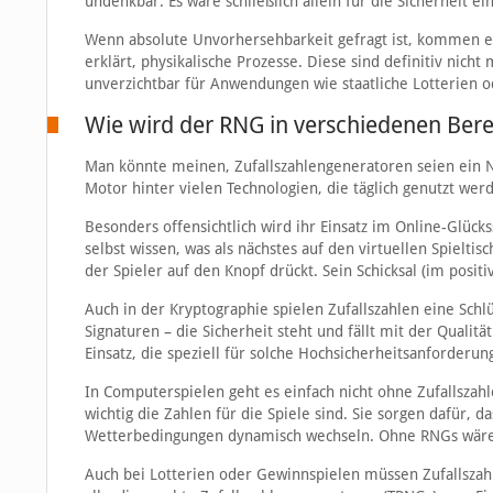
undenkbar. Es wäre schließlich allein für die Sicherheit 
Wenn absolute Unvorhersehbarkeit gefragt ist, kommen ech
erklärt, physikalische Prozesse. Diese sind definitiv nic
unverzichtbar für Anwendungen wie staatliche Lotterien od
Wie wird der RNG in verschiedenen Bere
Man könnte meinen, Zufallszahlengeneratoren seien ein Nis
Motor hinter vielen Technologien, die täglich genutzt wer
Besonders offensichtlich wird ihr Einsatz im Online-Glücks
selbst wissen, was als nächstes auf den virtuellen Spieltis
der Spieler auf den Knopf drückt. Sein Schicksal (im positi
Auch in der Kryptographie spielen Zufallszahlen eine Schl
Signaturen – die Sicherheit steht und fällt mit der Quali
Einsatz, die speziell für solche Hochsicherheitsanforderu
In Computerspielen geht es einfach nicht ohne Zufallsza
wichtig die Zahlen für die Spiele sind. Sie sorgen dafür, 
Wetterbedingungen dynamisch wechseln. Ohne RNGs wäre j
Auch bei Lotterien oder Gewinnspielen müssen Zufallsza