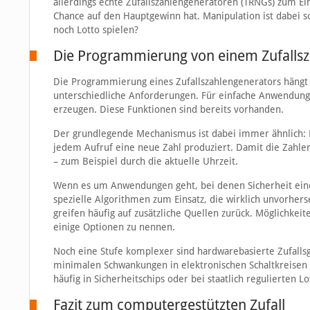
allerdings echte Zufallszahlengeneratoren (TRNGs) zum Eins
Chance auf den Hauptgewinn hat. Manipulation ist dabei s
noch Lotto spielen?
Die Programmierung von einem Zufallsza
Die Programmierung eines Zufallszahlengenerators hängt 
unterschiedliche Anforderungen. Für einfache Anwendung
erzeugen. Diese Funktionen sind bereits vorhanden.
Der grundlegende Mechanismus ist dabei immer ähnlich: E
jedem Aufruf eine neue Zahl produziert. Damit die Zahlen 
– zum Beispiel durch die aktuelle Uhrzeit.
Wenn es um Anwendungen geht, bei denen Sicherheit eine
spezielle Algorithmen zum Einsatz, die wirklich unvorhers
greifen häufig auf zusätzliche Quellen zurück. Möglichke
einige Optionen zu nennen.
Noch eine Stufe komplexer sind hardwarebasierte Zufallsg
minimalen Schwankungen in elektronischen Schaltkreisen 
häufig in Sicherheitschips oder bei staatlich regulierten Lo
Fazit zum computergestützten Zufall