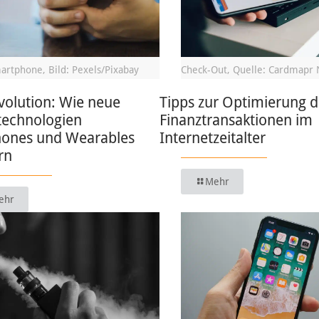
artphone, Bild: Pexels/Pixabay
Check-Out, Quelle: Cardmapr 
volution: Wie neue
Tipps zur Optimierung d
technologien
Finanztransaktionen im
ones und Wearables
Internetzeitalter
rn
Mehr
ehr