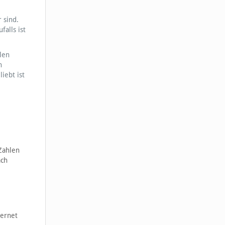
 sind.
alls ist
len
n
iebt ist
Zahlen
ach
ternet