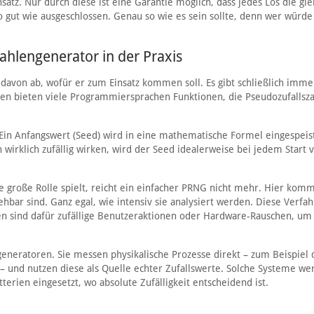
atz. Nur durch diese ist eine Garantie möglich, dass jedes Los die gle
o gut wie ausgeschlossen. Genau so wie es sein sollte, denn wer würde
hlengenerator in der Praxis
davon ab, wofür er zum Einsatz kommen soll. Es gibt schließlich imme
en bieten viele Programmiersprachen Funktionen, die Pseudozufallsz
in Anfangswert (Seed) wird in eine mathematische Formel eingespeist
wirklich zufällig wirken, wird der Seed idealerweise bei jedem Start 
 große Rolle spielt, reicht ein einfacher PRNG nicht mehr. Hier kom
ehbar sind. Ganz egal, wie intensiv sie analysiert werden. Diese Verfa
iten sind dafür zufällige Benutzeraktionen oder Hardware-Rauschen, um
eneratoren. Sie messen physikalische Prozesse direkt – zum Beispiel 
– und nutzen diese als Quelle echter Zufallswerte. Solche Systeme we
tterien eingesetzt, wo absolute Zufälligkeit entscheidend ist.