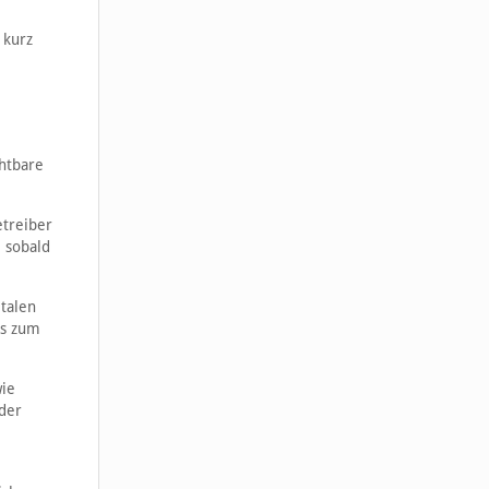
 kurz
chtbare
etreiber
, sobald
italen
Gs zum
wie
oder