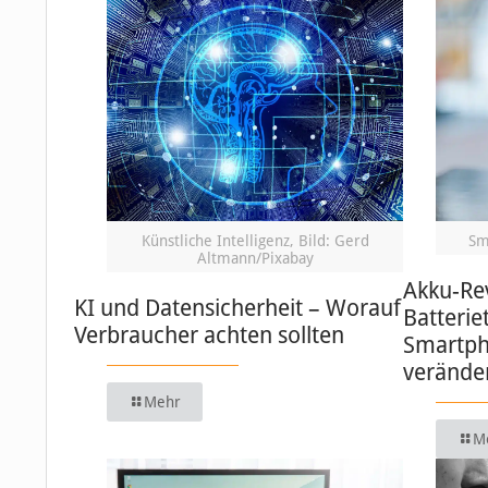
Künstliche Intelligenz, Bild: Gerd
Sm
Altmann/Pixabay
Akku-Re
KI und Datensicherheit – Worauf
Batterie
Verbraucher achten sollten
Smartph
verände
Mehr
M