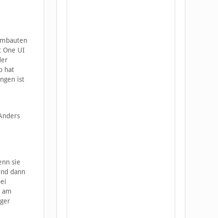
 Umbauten
t One UI
der
b hat
ngen ist
 Anders
enn sie
sind dann
ei
h am
ager