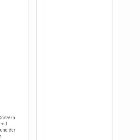
 Konzern
bend
 und der
h