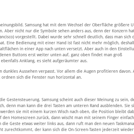
scheinungsbild. Samsung hat mit dem Wechsel der Oberfläche größere
n. Aber nicht nur die Symbole sehen anders aus, denn der Konzern ha
ncisco) vorgestellt. Dabei wurde sehr schnell deutlich, dass man sich 
 Eine Bedienung mit einer Hand ist fast nicht mehr möglich, deshal
ltflächen in einer App nach unten versetzt. Aber auch in den Einstellu
edenen Buttons erst weiter unten auf, ganz oben findet man groß
 ebenfalls Anklang, es sieht aufgeräumter aus.
 dunkles Aussehen verpasst. Vor allem die Augen profitieren davon.
 ordnen sich die Fenster nun horizontal an.
die Gestensteuerung. Samsung scheint auch dieser Meinung zu sein, d
nfach, denn man kann die drei Tasten am unteren Rand ausblenden. Sie 
 werden sie mit einem kurzen Wisch nach oben, die Position bleibt dab
auf den Homescreen zurück, dann wischt man mit seinem Finger einfac
n die Geste etwas weiter links aus, dann ruft man den neuen Taskman
cht zurechtkommt, der kann sich die On-Screen-Tasten jederzeit wieder