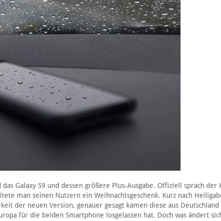
 das Galaxy S9 und dessen größere Plus-Ausgabe. Offiziell sprach der
itete man seinen Nutzern ein Weihnachtsgeschenk. Kurz nach Heiliga
rkeit der neuen Version, genauer gesagt kamen diese aus Deutschland
Europa für die beiden Smartphone losgelassen hat. Doch was ändert sic