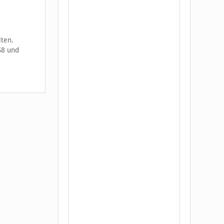
lten.
S8 und