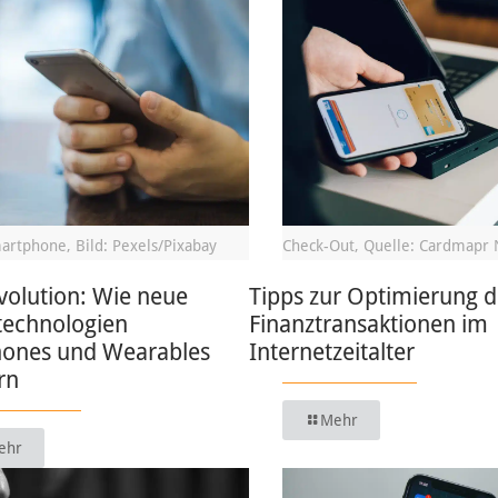
artphone, Bild: Pexels/Pixabay
Check-Out, Quelle: Cardmapr 
volution: Wie neue
Tipps zur Optimierung d
technologien
Finanztransaktionen im
ones und Wearables
Internetzeitalter
rn
Mehr
ehr