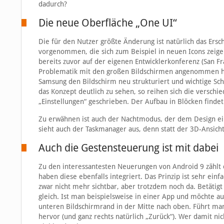
dadurch?
Die neue Oberfläche „One UI“
Die für den Nutzer größte Änderung ist natürlich das Er
vorgenommen, die sich zum Beispiel in neuen Icons zeige
bereits zuvor auf der eigenen Entwicklerkonferenz (San Fra
Problematik mit den großen Bildschirmen angenommen hat.
Samsung den Bildschirm neu strukturiert und wichtige Scha
das Konzept deutlich zu sehen, so reihen sich die verschi
„Einstellungen“ geschrieben. Der Aufbau in Blöcken findet
Zu erwähnen ist auch der Nachtmodus, der dem Design ein
sieht auch der Taskmanager aus, denn statt der 3D-Ansicht
Auch die Gestensteuerung ist mit dabei
Zu den interessantesten Neuerungen von Android 9 zählt 
haben diese ebenfalls integriert. Das Prinzip ist sehr ei
zwar nicht mehr sichtbar, aber trotzdem noch da. Betätigt
gleich. Ist man beispielsweise in einer App und möchte 
unteren Bildschirmrand in der Mitte nach oben. Führt ma
hervor (und ganz rechts natürlich „Zurück“). Wer damit ni