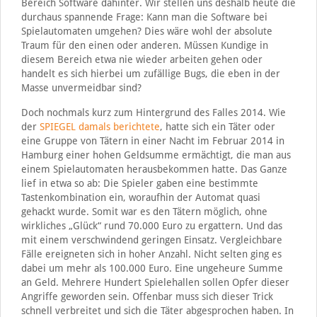
Bereich Software dahinter. Wir stellen uns deshalb heute die
durchaus spannende Frage: Kann man die Software bei
Spielautomaten umgehen? Dies wäre wohl der absolute
Traum für den einen oder anderen. Müssen Kundige in
diesem Bereich etwa nie wieder arbeiten gehen oder
handelt es sich hierbei um zufällige Bugs, die eben in der
Masse unvermeidbar sind?
Doch nochmals kurz zum Hintergrund des Falles 2014. Wie
der
SPIEGEL damals berichtete
, hatte sich ein Täter oder
eine Gruppe von Tätern in einer Nacht im Februar 2014 in
Hamburg einer hohen Geldsumme ermächtigt, die man aus
einem Spielautomaten herausbekommen hatte. Das Ganze
lief in etwa so ab: Die Spieler gaben eine bestimmte
Tastenkombination ein, woraufhin der Automat quasi
gehackt wurde. Somit war es den Tätern möglich, ohne
wirkliches „Glück“ rund 70.000 Euro zu ergattern. Und das
mit einem verschwindend geringen Einsatz. Vergleichbare
Fälle ereigneten sich in hoher Anzahl. Nicht selten ging es
dabei um mehr als 100.000 Euro. Eine ungeheure Summe
an Geld. Mehrere Hundert Spielehallen sollen Opfer dieser
Angriffe geworden sein. Offenbar muss sich dieser Trick
schnell verbreitet und sich die Täter abgesprochen haben. In