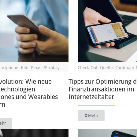
artphone, Bild: Pexels/Pixabay
Check-Out, Quelle: Cardmapr 
volution: Wie neue
Tipps zur Optimierung d
technologien
Finanztransaktionen im
ones und Wearables
Internetzeitalter
rn
Mehr
ehr