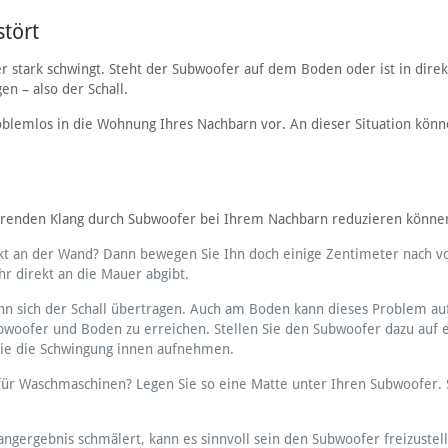
tört
r stark schwingt. Steht der Subwoofer auf dem Boden oder ist in dire
n – also der Schall.
oblemlos in die Wohnung Ihres Nachbarn vor. An dieser Situation könn
törenden Klang durch Subwoofer bei Ihrem Nachbarn reduzieren könne
kt an der Wand? Dann bewegen Sie Ihn doch einige Zentimeter nach v
r direkt an die Mauer abgibt.
n sich der Schall übertragen. Auch am Boden kann dieses Problem auf
bwoofer und Boden zu erreichen. Stellen Sie den Subwoofer dazu auf 
Sie die Schwingung innen aufnehmen.
für Waschmaschinen? Legen Sie so eine Matte unter Ihren Subwoofer. 
ngergebnis schmälert, kann es sinnvoll sein den Subwoofer freizustel