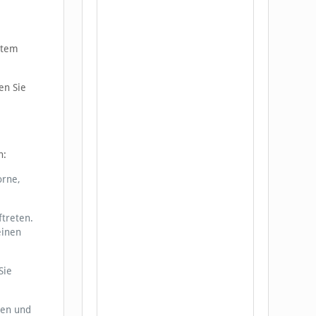
ktem
en Sie
n:
orne,
treten.
einen
Sie
len und