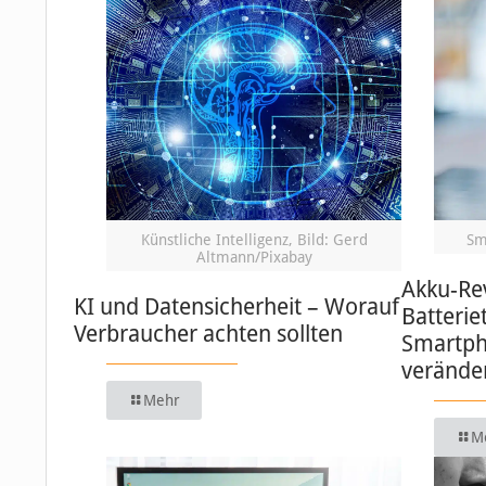
Künstliche Intelligenz, Bild: Gerd
Sm
Altmann/Pixabay
Akku-Re
KI und Datensicherheit – Worauf
Batterie
Verbraucher achten sollten
Smartph
verände
Mehr
M