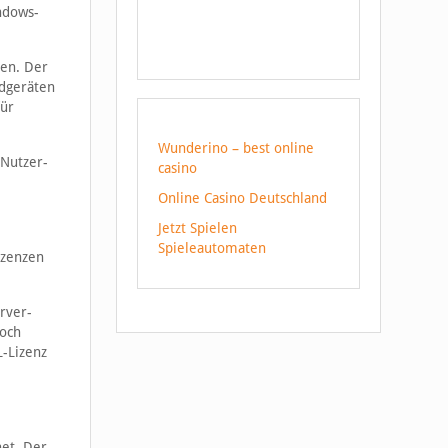
ndows-
en. Der
ndgeräten
für
Wunderino – best online
 Nutzer-
casino
Online Casino Deutschland
Jetzt Spielen
Spieleautomaten
izenzen
rver-
doch
L-Lizenz
net. Der