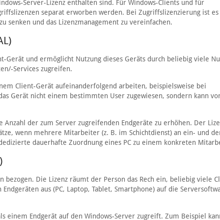
Windows-Server-Lizenz enthalten sind. Für Windows-Clients und für
iffslizenzen separat erworben werden. Bei Zugriffslizenzierung ist es 
 zu senken und das Lizenzmanagement zu vereinfachen.
AL)
ent-Gerät und ermöglicht Nutzung dieses Geräts durch beliebig viele Nu
en/-Services zugreifen.
nem Client-Gerät aufeinanderfolgend arbeiten, beispielsweise bei
st das Gerät nicht einem bestimmten User zugewiesen, sondern kann vo
 Anzahl der zum Server zugreifenden Endgeräte zu erhöhen. Der Lize
ätze, wenn mehrere Mitarbeiter (z. B. im Schichtdienst) an ein- und 
dedizierte dauerhafte Zuordnung eines PC zu einem konkreten Mitarbe
)
 bezogen. Die Lizenz räumt der Person das Rech ein, beliebig viele Cl
Endgeräten aus (PC, Laptop, Tablet, Smartphone) auf die Serversoftwa
als einem Endgerät auf den Windows-Server zugreift. Zum Beispiel kan