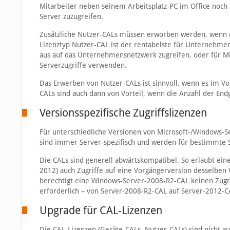
Mitarbeiter neben seinem Arbeitsplatz-PC im Office noch
Server zuzugreifen.
Zusätzliche Nutzer-CALs müssen erworben werden, wenn 
Lizenztyp Nutzer-CAL ist der rentabelste für Unternehmen
aus auf das Unternehmensnetzwerk zugreifen, oder für Mita
Serverzugriffe verwenden.
Das Erwerben von Nutzer-CALs ist sinnvoll, wenn es im Vor
CALs sind auch dann von Vorteil, wenn die Anzahl der Endg
Versionsspezifische Zugriffslizenzen
Für unterschiedliche Versionen von Microsoft-/Windows-Ser
sind immer Server-spezifisch und werden für bestimmte S
Die CALs sind generell abwärtskompatibel. So erlaubt ei
2012) auch Zugriffe auf eine Vorgängerversion desselben
berechtigt eine Windows-Server-2008-R2-CAL keinen Zugrif
erforderlich – von Server-2008-R2-CAL auf Server-2012-C
Upgrade für CAL-Lizenzen
Die CAL-Lizenzen (Geräte-CALs, Nutzer-CALs) sind nicht a