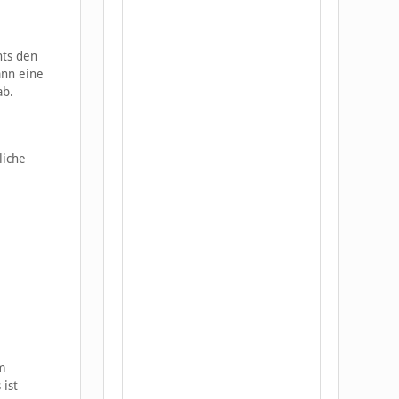
nts den
ann eine
ab.
liche
em
ist