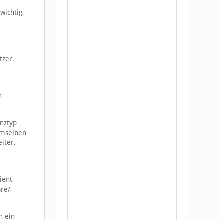
wichtig,
tzer.
n
nztyp
demselben
iter.
ient-
re/-
n ein