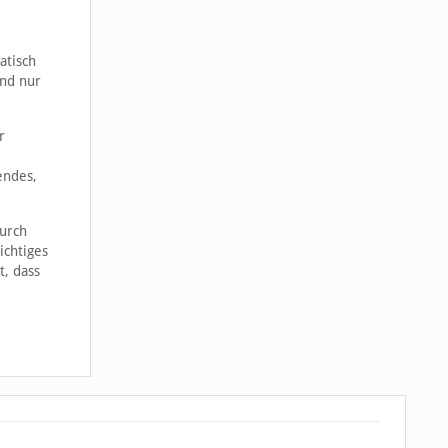
atisch
ind nur
r
endes,
durch
ichtiges
, dass