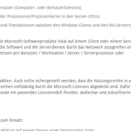
enutzer (Computer- oder Benutzerlizenzen);
 der Prozessoren/Prozessorkerne in den Server-CPUs);
s und Transaktionen zwischen den Windows-Clients und den MS-Servern
, die Microsoft-Softwareprodukte lokal auf einem Client oder einem Ser
, die Software und die Serverdienste durch das Netzwerk zuzugreifen u
enzen pro Benutzer / Workstation / Server / Serverprozessor oder
wählen. Auch sollte sichergestellt werden, dass die Nutzungsrechte in a
ichen vollständig durch die Microsoft-Lizenzen abgedeckt sind. Dafür
unde ein passendes Lizenzmodell flexibel, skalierbar und zukunftsorie
zum Einsatz:
nstallation auf einem Server eines bestimmten Typs)