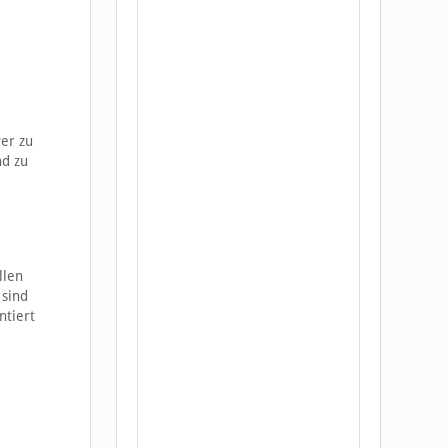
ver zu
nd zu
llen
 sind
ntiert