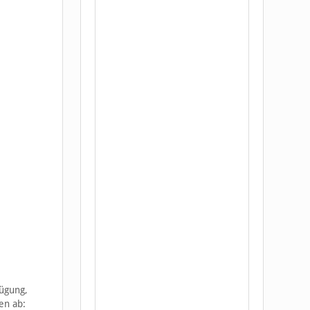
ügung,
en ab: