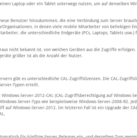
 einen Laptop oder ein Tablet unterwegs nutzen, um auf denselben Wi
neue Benutzer hinzukommen, die eine Verbindung zum Server brauch
/Organisationen, in denen viele mobile Mitarbeiter von beliebigen E
rbeiter, die unterschiedliche Endgeräte (PCs, Laptops, Tablets usw.) 
aus nicht bekannt ist, von welchen Geräten aus die Zugriffe erfolgen.
eräte größer ist als die Anzahl der Nutzer.
vern gibt es unterschiedliche CAL-Zugriffslizenzen. Die CAL-Zugriffsl
erver-Typen erteilt.
ne Windows-Server-2012-CAL (CAL-Zugriffsberechtigung auf Windows-Se
 Windows-Server-Typs wie beispielsweise Windows-Server-2008-R2. Je
f auf Windows-Server-2012. Im letzteren Fall ist ein Upgrade der CA
AL.
utomatisch für künftige Server-Releases ein- und desselben Typs geeig