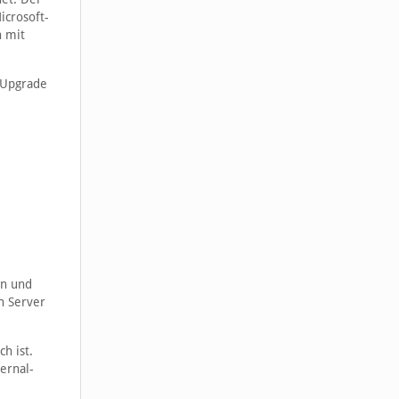
icrosoft-
n mit
-Upgrade
en und
n Server
h ist.
ernal-