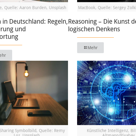
, Quelle: Aaron Burden, Unsplash
MacBook, Quelle: Sergey Zolk
in Deutschland: Regeln,
Reasoning – Die Kunst d
erung und
logischen Denkens
ortung
Mehr
ehr
Sharing Symbolbild, Quelle: Remy
Künstliche Intelligenz, Bi
Loz, Unsplash
Altmann/Pixabay