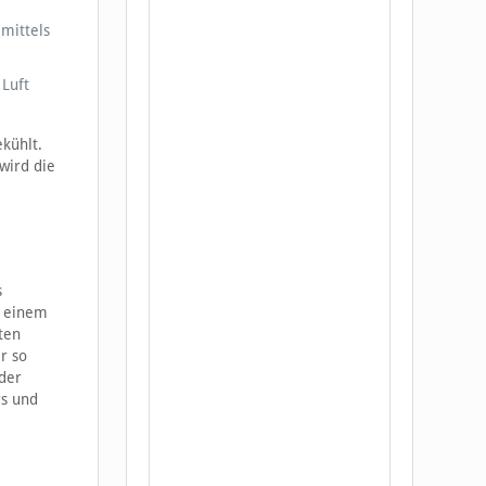
emittels
 Luft
ekühlt.
wird die
s
i einem
ten
r so
 der
rs und