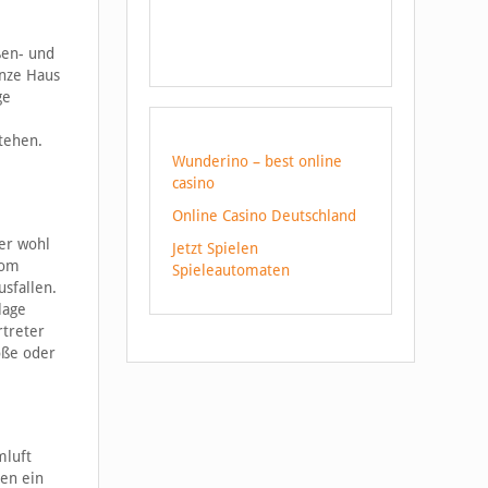
ßen- und
anze Haus
ge
tehen.
Wunderino – best online
casino
Online Casino Deutschland
er wohl
Jetzt Spielen
vom
Spieleautomaten
sfallen.
lage
rtreter
öße oder
mluft
ten ein