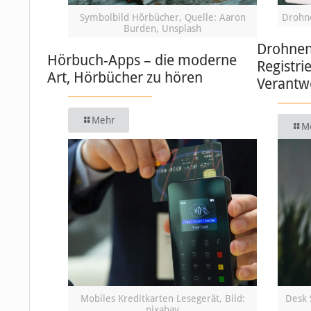
Symbolbild Hörbücher, Quelle: Aaron
Drohne
Burden, Unsplash
Drohnen 
Hörbuch-Apps – die moderne
Registri
Art, Hörbücher zu hören
Verantw
Mehr
M
Mobiles Kreditkarten Lesegerät, Bild:
Desk 
pixabay