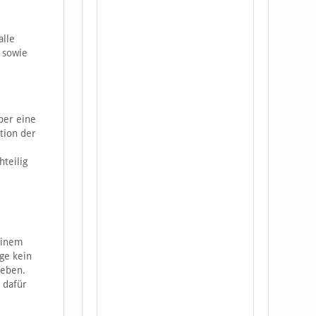
alle
 sowie
ber eine
tion der
teilig
einem
ge kein
geben.
 dafür