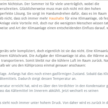
im Nichtstun. Der Sommer ist für viele unerträglich, wobei die
rschreiten. Glücklicherweise muss man sich nicht mit den hohen
 perfekte Lösung. Sie sorgt im Handumdrehen dafür, dass es im Raum 
alb nicht, dass sich immer mehr
Haushalte
für eine Klimaanlage, ob fes
Anlage viele Vorteile mit, doch nur die wenigsten Menschen wissen tat
weise und Art der Klimaanlage einen entscheidenden Einfluss darauf, 
räts sehr kompliziert, doch eigentlich ist sie das nicht. Eine Klimaanl
 einem Kühlschrank. Die Aufgabe der Klimaanlage ist also, die Wärme 
ransportieren. Somit bleibt nur die kühlere Luft im Raum zurück. Nat
halb wir uns den Kühlprozess einmal genauer anschauen:
anlage. Anfangs hat dies noch einen gasförmigen Zustand. Sobald das Kl
ältemittels. Dadurch steigt dessen Temperatur an.
eratur erreicht hat, wird es über den Verdichter in den Kondensator g
ass das Kältemittel im Innerem abkühlt. Jetzt wechselt es seinen
ch es steht noch immer unter hohem Druck. Von daher wird es zurück in 