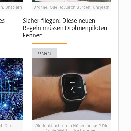
in, Unsplash
Drohne, Quelle: Aaron Burden, Unsplash
es
Sicher fliegen: Diese neuen
Regeln müssen Drohnenpiloten
kennen
Mehr
ld: Gerd
Wie funktioniert ein Höhenmesser? Die
Apple Watch Ultra hat einen