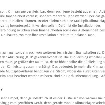
lesplit-Klimaanlage vergleichbar, denn auch jene besteht aus einem Au
r eine Inneneinheit vorliegt, sondern mehrere. Jene werden über das g
peratur in allen Räumen. Insofern lohnt sich eine Multisplit-Klimaanla
itig heruntergekühlt werden sollen. Dafür ist die Installation des
 Verbindung zwischen allen Inneneinheiten sowie der Außeneinheit bes
n Neubauten, wo man ihre Installation direkt miteinplanen kann.
imaanlage, sondern auch von weiteren technischen Eigenschaften ab. D
it der Abkürzung „BTU“ gekennzeichnet ist. Die Kühlleistung ist dabei 
muss. Je größer der Raum ist, desto höher sollte die Kühlleistung au
mit der Kühlleistung zusammenhängt. Das bedeutet, je mehr die Klimaan
ade Multisplit-Anlagen benötigen viel Strom, wobei die günstigsten Ve
 beim Kauf beachtet werden müssen, sind die Geräuschentwicklung, Gr
e?
ehr simpel, denn grundsätzlich ist es der Austausch von warmer Rau
abhängig vom gewählten Gerät, denn gerade mobile Klimaanlagen arbei