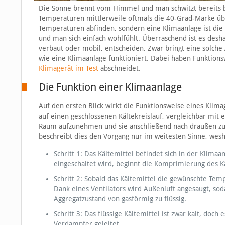
Die Sonne brennt vom Himmel und man schwitzt bereits be
Temperaturen mittlerweile oftmals die 40-Grad-Marke übe
Temperaturen abfinden, sondern eine Klimaanlage ist die
und man sich einfach wohlfühlt. Überraschend ist es desh
verbaut oder mobil, entscheiden. Zwar bringt eine solche 
wie eine Klimaanlage funktioniert. Dabei haben Funktions
Klimagerät im Test
abschneidet.
Die Funktion einer Klimaanlage
Auf den ersten Blick wirkt die Funktionsweise eines Klimage
auf einen geschlossenen Kältekreislauf, vergleichbar mit
Raum aufzunehmen und sie anschließend nach draußen zu t
beschreibt dies den Vorgang nur im weitesten Sinne, wes
Schritt 1: Das Kältemittel befindet sich in der Klima
eingeschaltet wird, beginnt die Komprimierung des K
Schritt 2: Sobald das Kältemittel die gewünschte Temp
Dank eines Ventilators wird Außenluft angesaugt, sod
Aggregatzustand von gasförmig zu flüssig.
Schritt 3: Das flüssige Kältemittel ist zwar kalt, do
Verdampfer geleitet.