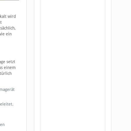
kalt wird
t
sächlich,
wie ein
age setzt
aus einem
ürlich
imagerät
eleitet.
den