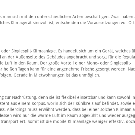
s man sich mit den unterschiedlichen Arten beschäftigen. Zwar haben 
ches Klimagerät sinnvoll ist, entscheiden die Voraussetzungen vor Ort
oder Singlesplit-Klimaanlage. Es handelt sich um ein Gerät, welches ü
d an der Außenseite des Gebäudes angebracht und sorgt für die Regula
e Luft in den Raum. Der große Vorteil einer Mono- oder Singlesplit-
ehr heißen Tagen kann für eine angenehme Frische gesorgt werden. Nach
folgen. Gerade in Mietwohnungen ist das unmöglich.
 zur Nachrüstung, denn sie ist flexibel einsetzbar und kann sowohl in
eht aus einem Korpus, worin sich der Kühlkreislauf befindet, sowie 
s. Allerdings muss erwähnt werden, dass bei einer solchen Klimaanla
attdessen wird nur die warme Luft im Raum abgekühlt und wieder ausge
ansportiert. Somit ist die mobile Klimaanlage weniger effektiv, doch