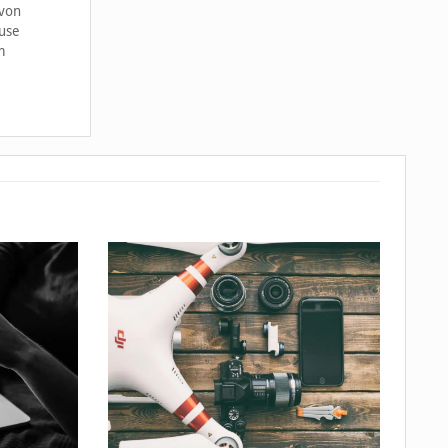
 von
use
m