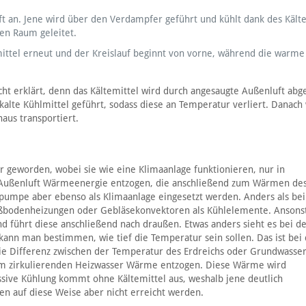
ft an. Jene wird über den Verdampfer geführt und kühlt dank des Kält
den Raum geleitet.
mittel erneut und der Kreislauf beginnt von vorne, während die warme
cht erklärt, denn das Kältemittel wird durch angesaugte Außenluft abg
lte Kühlmittel geführt, sodass diese an Temperatur verliert. Danach 
aus transportiert.
geworden, wobei sie wie eine Klimaanlage funktionieren, nur in
r Außenluft Wärmeenergie entzogen, die anschließend zum Wärmen de
pumpe aber ebenso als Klimaanlage eingesetzt werden. Anders als be
ßbodenheizungen oder Gebläsekonvektoren als Kühlelemente. Ansons
ührt diese anschließend nach draußen. Etwas anders sieht es bei de
kann man bestimmen, wie tief die Temperatur sein sollen. Das ist bei
 die Differenz zwischen der Temperatur des Erdreichs oder Grundwasse
em zirkulierenden Heizwasser Wärme entzogen. Diese Wärme wird
ssive Kühlung kommt ohne Kältemittel aus, weshalb jene deutlich
n auf diese Weise aber nicht erreicht werden.