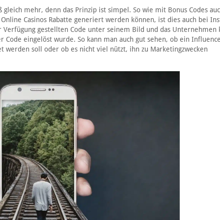
 gleich mehr, denn das Prinzip ist simpel. So wie mit Bonus Codes au
 Online Casinos Rabatte generiert werden können, ist dies auch bei In
r Verfügung gestellten Code unter seinem Bild und das Unternehmen 
r Code eingelöst wurde. So kann man auch gut sehen, ob ein Influence
werden soll oder ob es nicht viel nützt, ihn zu Marketingzwecken