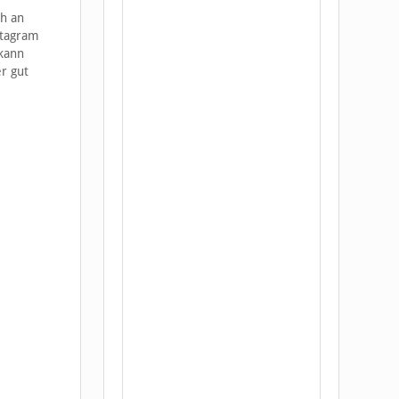
ch an
stagram
kann
r gut