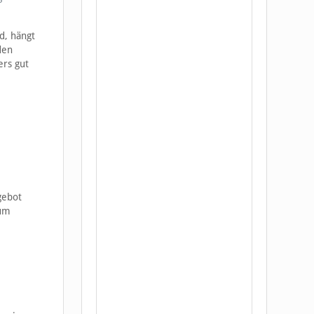
d, hängt
den
ers gut
gebot
zum