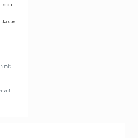
e noch
n darüber
ert
en mit
r auf