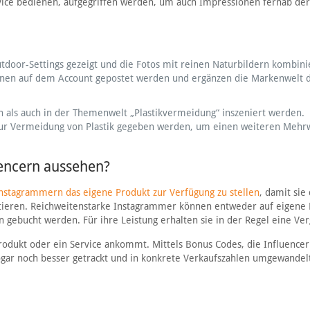
rvice bedienen, aufgegriffen werden, um auch Impressionen fernab der
tdoor-Settings gezeigt und die Fotos mit reinen Naturbildern kombini
önnen auf dem Account gepostet werden und ergänzen die Markenwelt 
in als auch in der Themenwelt „Plastikvermeidung“ inszeniert werden.
zur Vermeidung von Plastik gegeben werden, um einen weiteren Mehrw
encern aussehen?
Instagrammern das eigene Produkt zur Verfügung zu stellen
, damit sie 
tieren. Reichweitenstarke Instagrammer können entweder auf eigene 
n gebucht werden. Für ihre Leistung erhalten sie in der Regel eine Ve
rodukt oder ein Service ankommt. Mittels Bonus Codes, die Influencer
sogar noch besser getrackt und in konkrete Verkaufszahlen umgewandel