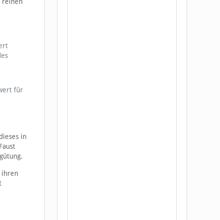
 reinen
ert
des
ert für
dieses in
Faust
rgütung.
 ihren
t