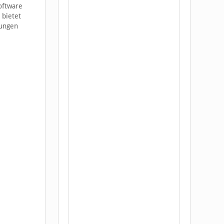
oftware
 bietet
dungen