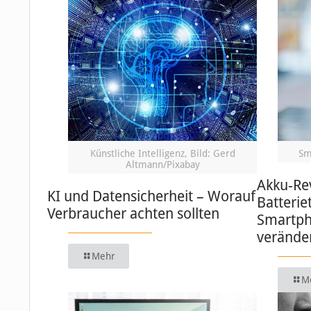
Künstliche Intelligenz, Bild: Gerd
Sm
Altmann/Pixabay
Akku-Re
KI und Datensicherheit – Worauf
Batterie
Verbraucher achten sollten
Smartph
verände
Mehr
M