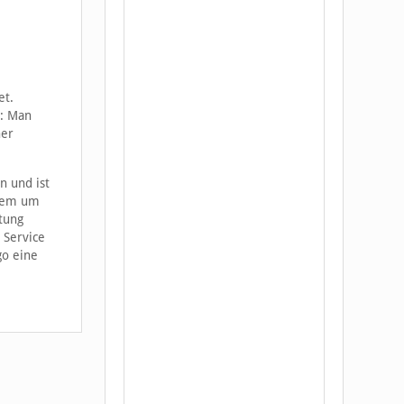
et.
D: Man
her
n und ist
rdem um
tung
 Service
go eine