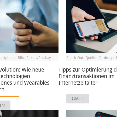
artphone, Bild: Pexels/Pixabay
Check-Out, Quelle: Cardmapr 
volution: Wie neue
Tipps zur Optimierung d
technologien
Finanztransaktionen im
ones und Wearables
Internetzeitalter
rn
Mehr
ehr