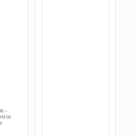
kt –
ld ist
ht