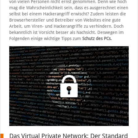
von vielen Personen nicht ernst genommen. Denn wie hoch
mag die Wahrscheinlichkeit sein, dass es ausgerechnet einen
selbst bei einem Hackerangriff erwischt? Zudem leisten die
Browserhersteller und Betreiber von Websites eine gute
Arbeit, um Viren- und Hackerangriffe zu verhindern. Doch
bekanntlich ist Vorsicht besser als Nachsicht. Deswegen im
Folgenden einige wichtige Tipps zum
Schutz des PCs.
Das Virtual Private Network: Der Standard