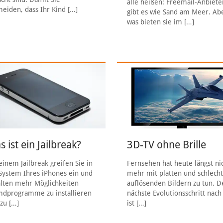
alle heißen: Freemail-Anbiete
eiden, dass Ihr Kind
[…]
gibt es wie Sand am Meer. Ab
was bieten sie im
[…]
 ist ein Jailbreak?
3D-TV ohne Brille
einem Jailbreak greifen Sie in
Fernsehen hat heute längst ni
System Ihres iPhones ein und
mehr mit platten und schlech
lten mehr Möglichkeiten
auflösenden Bildern zu tun. D
mdprogramme zu installieren
nächste Evolutionsschritt nac
zu
[…]
ist
[…]