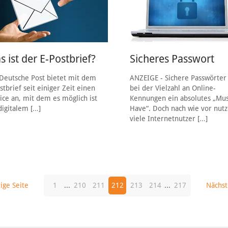
 ist der E-Postbrief?
Sicheres Passwort
Deutsche Post bietet mit dem
ANZEIGE - Sichere Passwörter
stbrief seit einiger Zeit einen
bei der Vielzahl an Online-
ice an, mit dem es möglich ist
Kennungen ein absolutes „Mus
digitalem
[…]
Have“. Doch nach wie vor nut
viele Internetnutzer
[…]
ige Seite
1
...
210
211
212
213
214
...
217
Nächst