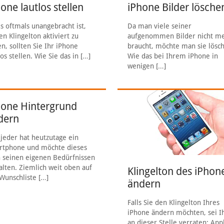
one lautlos stellen
iPhone Bilder lösche
s oftmals unangebracht ist,
Da man viele seiner
en Klingelton aktiviert zu
aufgenommen Bilder nicht m
n, sollten Sie Ihr iPhone
braucht, möchte man sie lösc
los stellen. Wie Sie das in
[…]
Wie das bei Ihrem iPhone in
wenigen
[…]
hone Hintergrund
dern
 jeder hat heutzutage ein
rtphone und möchte dieses
 seinen eigenen Bedürfnissen
alten. Ziemlich weit oben auf
Klingelton des iPhon
Wunschliste
[…]
ändern
Falls Sie den Klingelton Ihres
iPhone ändern möchten, sei I
an dieser Stelle verraten: App