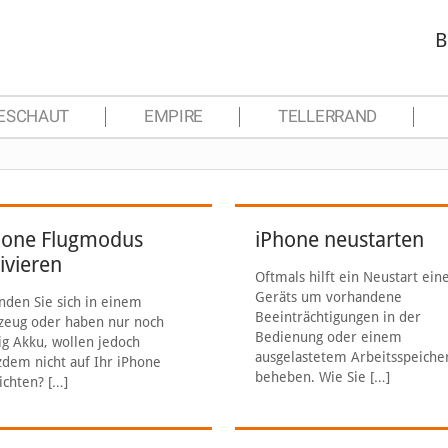
B
ESCHAUT
EMPIRE
TELLERRAND
hone Flugmodus
iPhone neustarten
ivieren
Oftmals hilft ein Neustart ein
Geräts um vorhandene
nden Sie sich in einem
Beeinträchtigungen in der
zeug oder haben nur noch
Bedienung oder einem
g Akku, wollen jedoch
ausgelastetem Arbeitsspeiche
zdem nicht auf Ihr iPhone
beheben. Wie Sie
[…]
ichten?
[…]