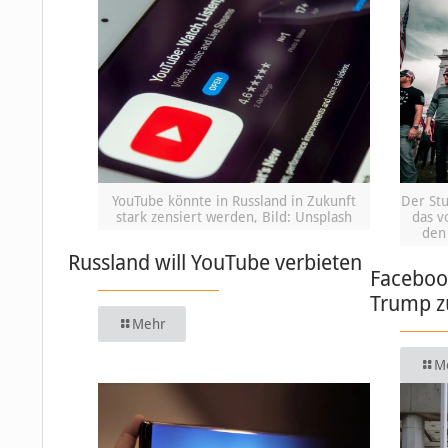
YouTube könnte in Russland in Zukunft
Der St
stark zensiert werden, Bild: Unsplash
das v
den 
Russland will YouTube verbieten
Faceboo
Trump z
Mehr
M