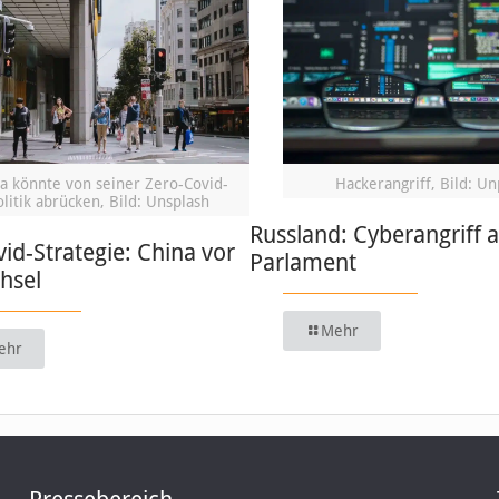
a könnte von seiner Zero-Covid-
Hackerangriff, Bild: Un
olitik abrücken, Bild: Unsplash
Russland: Cyberangriff 
id-Strategie: China vor
Parlament
hsel
Mehr
ehr