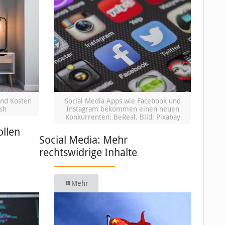
und Kosten
Social Media Apps wie Facebook und
sh
Instagram bekommen einen neuen
Konkurrenten: BeReal. Bild: Pixabay
ollen
Social Media: Mehr
rechtswidrige Inhalte
Mehr