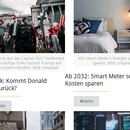
urm auf das Capitol 2021 bedeutete
Mit Smart Metern Energie 
orläufige Ende Donald Trumps auf
sparen, Bild: Unspla
sozialen Medien. Bild: Unsplash
Ab 2032: Smart Meter s
k: Kommt Donald
Kosten sparen
urück?
Mehr
ehr