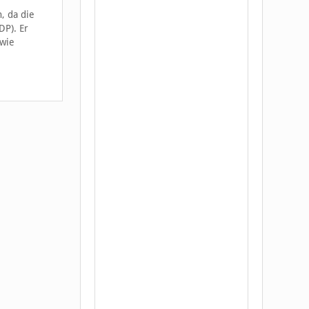
, da die
DP). Er
 wie