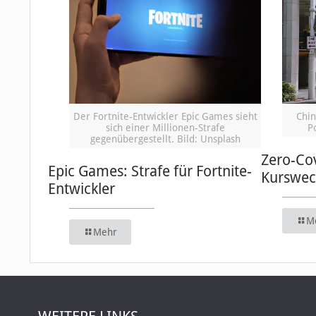
Der Fortnite-Entwickler Epic Games sieht
Chin
sich einer Millionen-Strafe
P
gegenübergestellt. Bild: Unsplash
Zero-Cov
Epic Games: Strafe für Fortnite-
Kurswec
Entwickler
M
Mehr