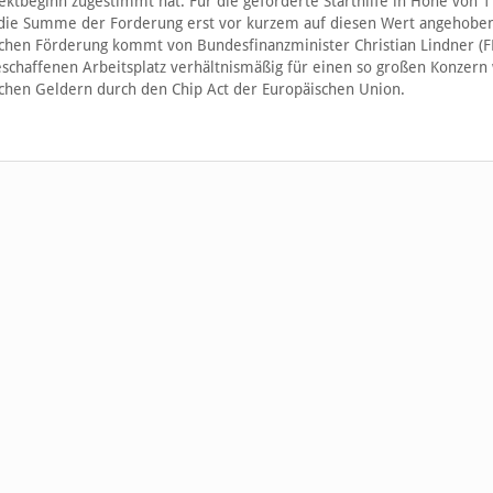
ktbeginn zugestimmt hat. Für die geforderte Starthilfe in Höhe von 1
t die Summe der Forderung erst vor kurzem auf diesen Wert angehoben
ichen Förderung kommt von Bundesfinanzminister Christian Lindner (F
geschaffenen Arbeitsplatz verhältnismäßig für einen so großen Konzern
lichen Geldern durch den Chip Act der Europäischen Union.