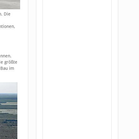
n. Die
ntionen,
innen.
ie größte
n Bau im