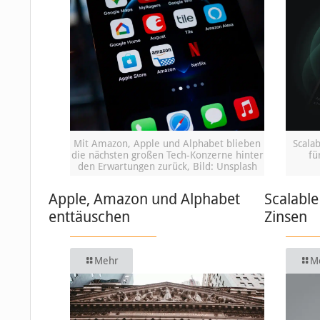
Mit Amazon, Apple und Alphabet blieben
Scalab
die nächsten großen Tech-Konzerne hinter
fü
den Erwartungen zurück, Bild: Unsplash
Apple, Amazon und Alphabet
Scalable
enttäuschen
Zinsen
Mehr
M