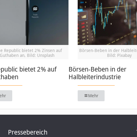
e Republic bietet 2% Zinsen auf
Börsen-Beben in der Halbleit
Guthaben an, Bild: Unsplash
Bild: Pixabay
public bietet 2% auf
Börsen-Beben in der
thaben
Halbleiterindustrie
ehr
Mehr
Pressebereich