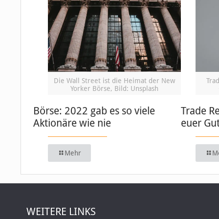
Die Wall Street ist die Heimat der New
Trad
Yorker Börse, Bild: Unsplash
Börse: 2022 gab es so viele
Trade Re
Aktionäre wie nie
euer Gu
Mehr
M
WEITERE LINKS