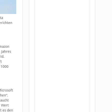
ta
erichten
Amazon
 Jahres
ld.
ft
a 1000
Microsoft
chen“.
raucht
m Wert
t es den