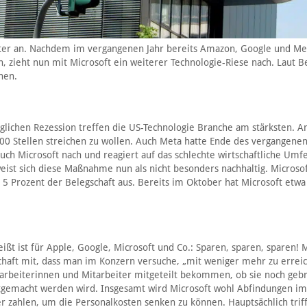
eiter an. Nachdem im vergangenen Jahr bereits Amazon, Google und Me
 zieht nun mit Microsoft ein weiterer Technologie-Riese nach. Laut B
hen.
öglichen Rezession treffen die US-Technologie Branche am stärksten. 
000 Stellen streichen zu wollen. Auch Meta hatte Ende des vergangenen
auch Microsoft nach und reagiert auf das schlechte wirtschaftliche Umfe
eist sich diese Maßnahme nun als nicht besonders nachhaltig. Microso
 5 Prozent der Belegschaft aus. Bereits im Oktober hat Microsoft etw
ißt ist für Apple, Google, Microsoft und Co.: Sparen, sparen, sparen! 
schaft mit, dass man im Konzern versuche, „mit weniger mehr zu errei
tarbeiterinnen und Mitarbeiter mitgeteilt bekommen, ob sie noch geb
tgemacht werden wird. Insgesamt wird Microsoft wohl Abfindungen i
r zahlen, um die Personalkosten senken zu können. Hauptsächlich triff