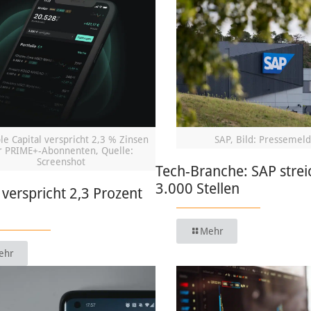
le Capital verspricht 2,3 % Zinsen
SAP, Bild: Pressemel
r PRIME+-Abonnenten, Quelle:
Screenshot
Tech-Branche: SAP strei
3.000 Stellen
 verspricht 2,3 Prozent
Mehr
ehr