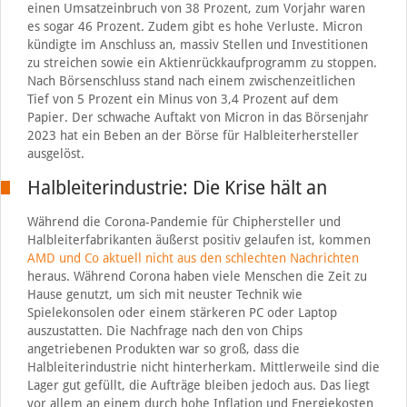
einen Umsatzeinbruch von 38 Prozent, zum Vorjahr waren
es sogar 46 Prozent. Zudem gibt es hohe Verluste. Micron
kündigte im Anschluss an, massiv Stellen und Investitionen
zu streichen sowie ein Aktienrückkaufprogramm zu stoppen.
Nach Börsenschluss stand nach einem zwischenzeitlichen
Tief von 5 Prozent ein Minus von 3,4 Prozent auf dem
Papier. Der schwache Auftakt von Micron in das Börsenjahr
2023 hat ein Beben an der Börse für Halbleiterhersteller
ausgelöst.
Halbleiterindustrie: Die Krise hält an
Während die Corona-Pandemie für Chiphersteller und
Halbleiterfabrikanten äußerst positiv gelaufen ist, kommen
AMD und Co aktuell nicht aus den schlechten Nachrichten
heraus. Während Corona haben viele Menschen die Zeit zu
Hause genutzt, um sich mit neuster Technik wie
Spielekonsolen oder einem stärkeren PC oder Laptop
auszustatten. Die Nachfrage nach den von Chips
angetriebenen Produkten war so groß, dass die
Halbleiterindustrie nicht hinterherkam. Mittlerweile sind die
Lager gut gefüllt, die Aufträge bleiben jedoch aus. Das liegt
vor allem an einem durch hohe Inflation und Energiekosten