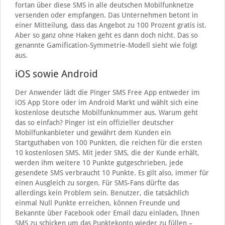
fortan über diese SMS in alle deutschen Mobilfunknetze
versenden oder empfangen. Das Unternehmen betont in
einer Mitteilung, dass das Angebot zu 100 Prozent gratis ist.
Aber so ganz ohne Haken geht es dann doch nicht. Das so
genannte Gamification-Symmetrie-Modell sieht wie folgt
aus.
iOS sowie Android
Der Anwender lädt die Pinger SMS Free App entweder im
iOS App Store oder im Android Markt und wählt sich eine
kostenlose deutsche Mobilfunknummer aus. Warum geht
das so einfach? Pinger ist ein offizieller deutscher
Mobilfunkanbieter und gewährt dem Kunden ein
Startguthaben von 100 Punkten, die reichen für die ersten
10 kostenlosen SMS. Mit jeder SMS, die der Kunde erhält,
werden ihm weitere 10 Punkte gutgeschrieben, jede
gesendete SMS verbraucht 10 Punkte. Es gilt also, immer für
einen Ausgleich zu sorgen. Für SMS-Fans dürfte das
allerdings kein Problem sein. Benutzer, die tatsächlich
einmal Null Punkte erreichen, können Freunde und
Bekannte über Facebook oder Email dazu einladen, Ihnen
SMS zu schicken um das Punktekonto wieder zu füllen –