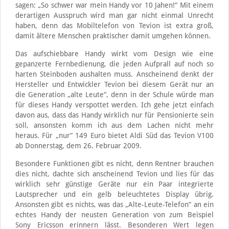
sagen: „So schwer war mein Handy vor 10 Jahen!“ Mit einem
derartigen Ausspruch wird man gar nicht einmal Unrecht
haben, denn das Mobiltelefon von Tevion ist extra groß,
damit ältere Menschen praktischer damit umgehen können.
Das aufschiebbare Handy wirkt vom Design wie eine
gepanzerte Fernbedienung, die jeden Aufprall auf noch so
harten Steinboden aushalten muss. Anscheinend denkt der
Hersteller und Entwickler Tevion bei diesem Gerät nur an
die Generation „alte Leute“, denn in der Schule würde man
für dieses Handy verspottet werden. Ich gehe jetzt einfach
davon aus, dass das Handy wirklich nur für Pensionierte sein
soll, ansonsten komm ich aus dem Lachen nicht mehr
heraus. Für „nur“ 149 Euro bietet Aldi Süd das Tevion V100
ab Donnerstag, dem 26. Februar 2009.
Besondere Funktionen gibt es nicht, denn Rentner brauchen
dies nicht, dachte sich anscheinend Tevion und lies für das
wirklich sehr günstige Geräte nur ein Paar integrierte
Lautsprecher und ein gelb beleuchtetes Display übrig.
Ansonsten gibt es nichts, was das „Alte-Leute-Telefon“ an ein
echtes Handy der neusten Generation von zum Beispiel
Sony Ericsson erinnern lässt. Besonderen Wert legen