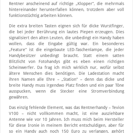
Rentner anscheinend auf richtige „Klopper“, die mehrmals
hintereinander herunterfallen können, trotzdem aber voll
funktionstüchtig arbeiten können.
Die extra breiten Tasten eignen sich für dicke Wurstfinger,
die bei jeder Berührung ein lautes Piepen erzeugen. Dies
signalisiert den alten Leuten, die unbedingt ein Handy haben
wollen, dass die Eingabe gültig war. Ein besonderes
„Feature“ ist die eingebaute LED-Taschenlampe, die jeder
Handybesitzer unbedingt braucht. Statt einem satten
Blitzlicht von Fotohandys gibt es eben einen richtigen
Scheinwerfer. Da frag ich mich wirklich nur, wofür selbst
ältere Menschen dies benötigen. Die Ladestation macht
ihren Namen alle Ehre – „Station“ – denn das dicke und
breite Handy muss irgendwo Platz finden und ein paar Töne
ausspucken, wenn die Stecker eine Stromverbindung
gewähren.
Das einzig fehlende Element, was das Rentnerhandy – Tevion
V100 – nicht vollkommen macht, ist eine ausziehbare
Antenne wie vor 10 Jahren. Ich muss mich beim Hersteller
für diese Ironie in meinem Bericht entschuldigen, aber für
so ein Handy auch noch 150 Euro zu verlangen, gehört