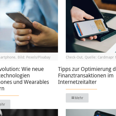
artphone, Bild: Pexels/Pixabay
Check-Out, Quelle: Cardmapr 
volution: Wie neue
Tipps zur Optimierung d
technologien
Finanztransaktionen im
ones und Wearables
Internetzeitalter
rn
Mehr
ehr