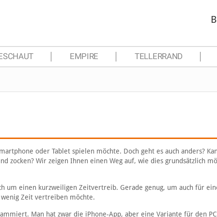
B
ESCHAUT
EMPIRE
TELLERRAND
 Smartphone oder Tablet spielen möchte. Doch geht es auch anders? K
d zocken? Wir zeigen Ihnen einen Weg auf, wie dies grundsätzlich mög
 sich um einen kurzweiligen Zeitvertreib. Gerade genug, um auch für ei
n wenig Zeit vertreiben möchte.
rammiert. Man hat zwar die iPhone-App, aber eine Variante für den PC 