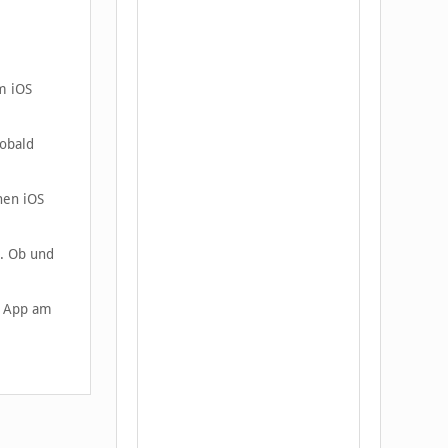
m iOS
Sobald
nen iOS
e. Ob und
ie App am