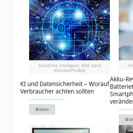
Künstliche Intelligenz, Bild: Gerd
Sm
Altmann/Pixabay
Akku-Re
KI und Datensicherheit – Worauf
Batterie
Verbraucher achten sollten
Smartph
verände
Mehr
M