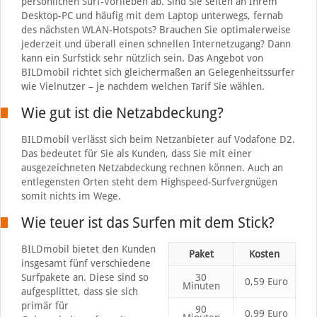
persönlichen Surf-Vorlieben ab. Sind Sie selten an Ihrem
Desktop-PC und häufig mit dem Laptop unterwegs, fernab
des nächsten WLAN-Hotspots? Brauchen Sie optimalerweise
jederzeit und überall einen schnellen Internetzugang? Dann
kann ein Surfstick sehr nützlich sein. Das Angebot von
BILDmobil richtet sich gleichermaßen an Gelegenheitssurfer
wie Vielnutzer – je nachdem welchen Tarif Sie wählen.
Wie gut ist die Netzabdeckung?
BILDmobil verlässt sich beim Netzanbieter auf Vodafone D2.
Das bedeutet für Sie als Kunden, dass Sie mit einer
ausgezeichneten Netzabdeckung rechnen können. Auch an
entlegensten Orten steht dem Highspeed-Surfvergnügen
somit nichts im Wege.
Wie teuer ist das Surfen mit dem Stick?
BILDmobil bietet den Kunden
Paket
Kosten
insgesamt fünf verschiedene
Surfpakete an. Diese sind so
30
0,59 Euro
Minuten
aufgesplittet, dass sie sich
primär für
90
0,99 Euro