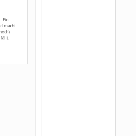
. Ein
und macht
(noch)
ällt.