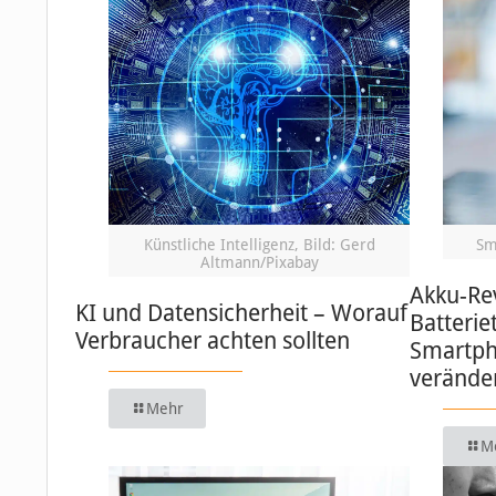
Künstliche Intelligenz, Bild: Gerd
Sm
Altmann/Pixabay
Akku-Re
KI und Datensicherheit – Worauf
Batterie
Verbraucher achten sollten
Smartph
verände
Mehr
M