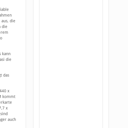
iable
fnahmen
 aus, die
 die
derem
ro
s kann
asi die
t das
.440 x
AM kommt
erkarte
7,7 x
 sind
nger auch