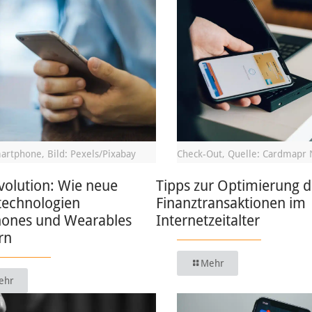
artphone, Bild: Pexels/Pixabay
Check-Out, Quelle: Cardmapr 
volution: Wie neue
Tipps zur Optimierung d
technologien
Finanztransaktionen im
ones und Wearables
Internetzeitalter
rn
Mehr
ehr