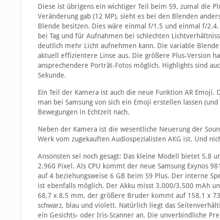
Diese ist übrigens ein wichtiger Teil beim S9, zumal die P
Veränderung gab (12 MP), sieht es bei den Blenden anders
Blende besitzen. Dies wäre einmal f/1.5 und einmal f/2.4. 
bei Tag und für Aufnahmen bei schlechten Lichtverhältnisse
deutlich mehr Licht aufnehmen kann. Die variable Blende
aktuell effizientere Linse aus. Die größere Plus-Version h
ansprechendere Porträt-Fotos möglich. Highlights sind a
Sekunde.
Ein Teil der Kamera ist auch die neue Funktion AR Emoji. 
man bei Samsung von sich ein Emoji erstellen lassen (und 
Bewegungen in Echtzeit nach.
Neben der Kamera ist die wesentliche Neuerung der Sound
Werk vom zugekauften Audiospezialisten AKG ist. Und nic
Ansonsten sei noch gesagt: Das kleine Modell bietet 5,8 u
2.960 Pixel. Als CPU kommt der neue Samsung Exynos 981
auf 4 beziehungsweise 6 GB beim S9 Plus. Der interne Spe
ist ebenfalls möglich. Der Akku misst 3.000/3.500 mAh un
68,7 x 8,5 mm, der größere Bruder kommt auf 158,1 x 73,8
schwarz, blau und violett. Natürlich liegt das Seitenverhä
ein Gesichts- oder Iris-Scanner an. Die unverbindliche Pr