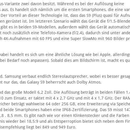
lus-Variante zwei davon besitzt. Während es bei der Auflösung keine
 aus. Es handelt sich nämlich um die ersten Smartphones, die eine var
Der Vorteil an dieser Technologie ist, dass das S9 (Plus) quasi für Au
n gerüstet ist. Im letzteren Szenario wählt das Gerät die f/1.5-Blende
 gibt es in beiden S9-Modellen, außerdem wählt das Gerät automatisch
at noch zusätzlich eine Telefoto-Kamera (f/2.4), dadurch sind unter an
uch 4K-Aufnahmen mit 60 FPS und eine Super SlowMo mit 960 Bilder p
Dabei handelt es sich um eine ähnliche Lösung wie bei Apple, allerding
bei Bedarf noch anpassen). Sobald dies am Bildschirm ist, macht es qu
. Samsung verbaut endlich Stereolautsprecher, wobei es besser gesag
ht nur das, das Galaxy S9 beherrscht auch Dolby Atmos.
nd das große Modell 6,2 Zoll. Die Auflösung beträgt in beiden Fällen 1
0 zum Einsatz, er taktet mit 4 x 2,7 GHz und mit 4 x 1,7 GHz. Der R
icher beträgt wahlweise 64 oder 256 GB, eine Erweiterung via Speich
d beide Smartphones haben eine IP68-Zertifizierung. Das S9 misst 14
 . 8,5 mm. Es gibt nach wie vor einen Klinkenstecker und die Farben
ltnis wieder bei 18,5:9 und als Entsperroption bietet sich neben dem Fi
eisempfehlung liegt bei 849 und 949 Euro.