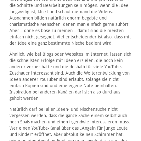
die Schnitte und Bearbeitungen sein mögen, wenn die Idee
langweilig ist, klickt und schaut niemand die Videos.
Ausnahmen bilden natürlich enorm begabte und
charismatische Menschen, denen man einfach gerne zuhört.
Aber – ohne es böse zu meinen – damit sind die meisten
einfach nicht gesegnet. Viel entscheidender ist also, dass mit
der Idee eine ganz bestimmte Nische bedient wird.
Ähnlich, wie bei Blogs oder Websites im Internet, lassen sich
die schnellsten Erfolge mit Ideen erzielen, die noch kein
anderer vorher hatte und die deshalb für viele YouTube-
Zuschauer interessant sind. Auch die Weiterentwicklung von
Ideen anderer YouTuber sind erlaubt, solange sie nicht
einfach Kopien sind und eine eigene Note beinhalten.
Inspiration bei anderen Kanälen darf sich also durchaus
geholt werden.
Natürlich darf bei aller Ideen- und Nischensuche nicht
vergessen werden, dass die ganze Sache einem selbst auch
noch Spaß machen und einen irgendwie interessieren muss.
Wer einen YouTube-Kanal über das „Angeln für junge Leute
und Kinder“ eröffnet, aber absolut keinen Schimmer hat,
wie man eine Angel bedient, wo man angeln darf usw., der