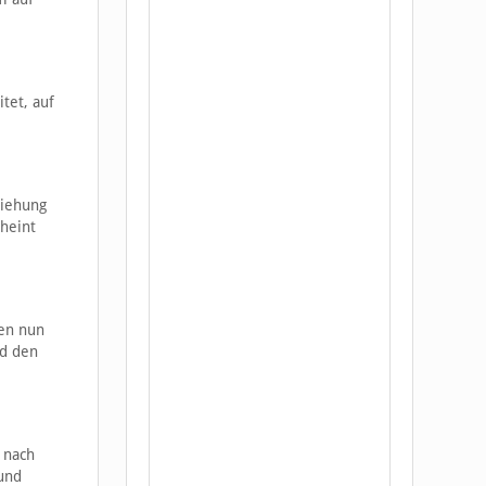
tet, auf
ziehung
cheint
nen nun
ld den
 nach
 und