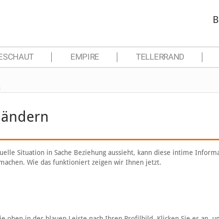
B
ESCHAUT
EMPIRE
TELLERRAND
n
 ändern
elle Situation in Sache Beziehung aussieht, kann diese intime Informa
achen. Wie das funktioniert zeigen wir Ihnen jetzt.
e oben in der blauen Leiste nach Ihren Profilbild. Klicken Sie es an, u