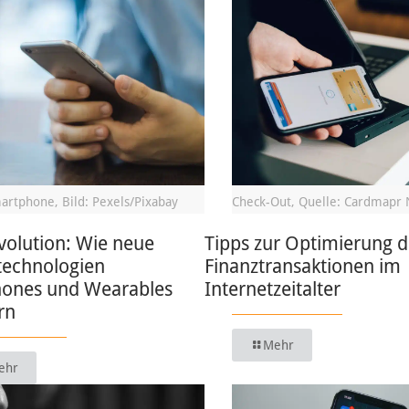
artphone, Bild: Pexels/Pixabay
Check-Out, Quelle: Cardmapr 
volution: Wie neue
Tipps zur Optimierung d
technologien
Finanztransaktionen im
ones und Wearables
Internetzeitalter
rn
Mehr
ehr