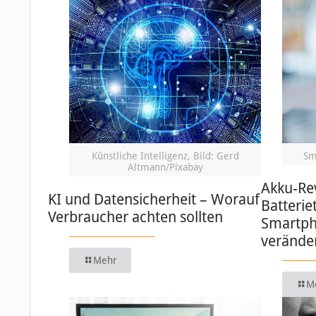
Künstliche Intelligenz, Bild: Gerd
Sm
Altmann/Pixabay
Akku-Re
KI und Datensicherheit – Worauf
Batterie
Verbraucher achten sollten
Smartph
verände
Mehr
M