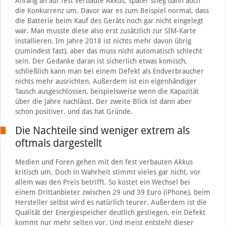
Anfang an auf fest verbaute Akkus, später stieg dann auch
die Konkurrenz um. Davor war es zum Beispiel normal, dass
die Batterie beim Kauf des Geräts noch gar nicht eingelegt
war. Man musste diese also erst zusätzlich zur SIM-Karte
installieren. Im Jahre 2018 ist nichts mehr davon übrig
(zumindest fast), aber das muss nicht automatisch schlecht
sein. Der Gedanke daran ist sicherlich etwas komisch,
schließlich kann man bei einem Defekt als Endverbraucher
nichts mehr ausrichten. Außerdem ist ein eigenhändiger
Tausch ausgeschlossen, beispielsweise wenn die Kapazität
über die Jahre nachlässt. Der zweite Blick ist dann aber
schon positiver, und das hat Gründe.
Die Nachteile sind weniger extrem als
oftmals dargestellt
Medien und Foren gehen mit den fest verbauten Akkus
kritisch um. Doch in Wahrheit stimmt vieles gar nicht, vor
allem was den Preis betrifft. So kostet ein Wechsel bei
einem Drittanbieter zwischen 29 und 39 Euro (iPhone), beim
Hersteller selbst wird es natürlich teurer. Außerdem ist die
Qualität der Energiespeicher deutlich gestiegen, ein Defekt
kommt nur mehr selten vor. Und meist entsteht dieser