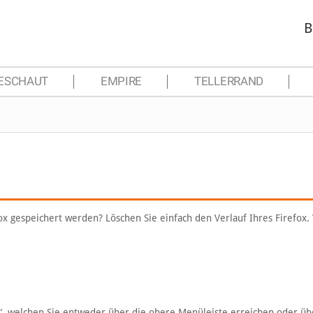
B
ESCHAUT
EMPIRE
TELLERRAND
fox gespeichert werden? Löschen Sie einfach den Verlauf Ihres Firefox.
s“, welchen Sie entweder über die obere Menüleiste erreichen oder üb