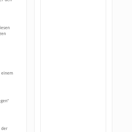
Diesen
tzen
n einem
egen“
 der