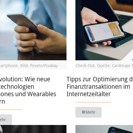
artphone, Bild: Pexels/Pixabay
Check-Out, Quelle: Cardmapr 
volution: Wie neue
Tipps zur Optimierung d
technologien
Finanztransaktionen im
ones und Wearables
Internetzeitalter
rn
Mehr
ehr