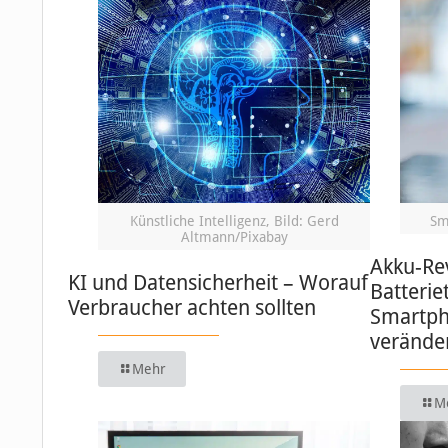
Künstliche Intelligenz, Bild: Gerd
Sm
Altmann/Pixabay
Akku-Re
KI und Datensicherheit – Worauf
Batterie
Verbraucher achten sollten
Smartph
verände
Mehr
M