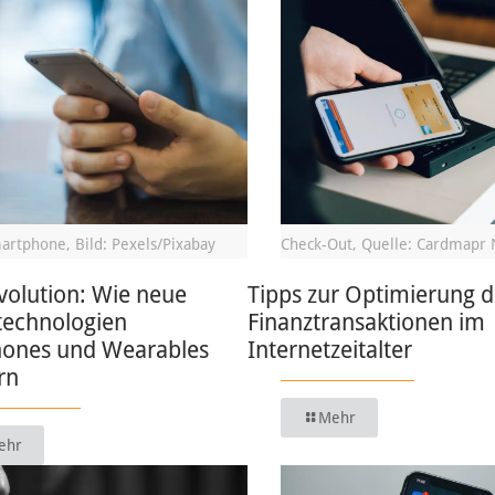
artphone, Bild: Pexels/Pixabay
Check-Out, Quelle: Cardmapr 
volution: Wie neue
Tipps zur Optimierung d
technologien
Finanztransaktionen im
ones und Wearables
Internetzeitalter
rn
Mehr
ehr