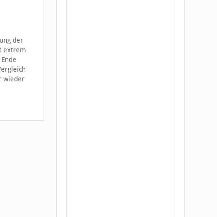
lung der
ät extrem
m Ende
Vergleich
er wieder