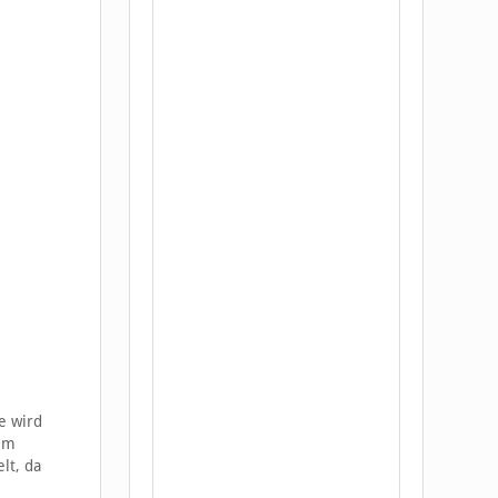
e wird
rem
lt, da