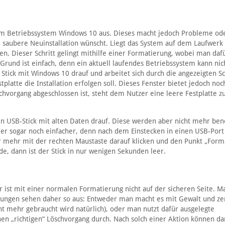
m Betriebssystem Windows 10 aus. Dieses macht jedoch Probleme ode
 saubere Neuinstallation wünscht. Liegt das System auf dem Laufwerk C
en. Dieser Schritt gelingt mithilfe einer Formatierung, wobei man daf
rund ist einfach, denn ein aktuell laufendes Betriebssystem kann nic
Stick mit Windows 10 drauf und arbeitet sich durch die angezeigten Sc
latte die Installation erfolgen soll. Dieses Fenster bietet jedoch no
chvorgang abgeschlossen ist, steht dem Nutzer eine leere Festplatte z
n USB-Stick mit alten Daten drauf. Diese werden aber nicht mehr benö
hier sogar noch einfacher, denn nach dem Einstecken in einen USB-Por
r mehr mit der rechten Maustaste darauf klicken und den Punkt „Form
e, dann ist der Stick in nur wenigen Sekunden leer.
ist mit einer normalen Formatierung nicht auf der sicheren Seite. M
Lösungen sehen daher so aus: Entweder man macht es mit Gewalt und ze
ht mehr gebraucht wird natürlich), oder man nutzt dafür ausgelegte
en „richtigen“ Löschvorgang durch. Nach solch einer Aktion können d