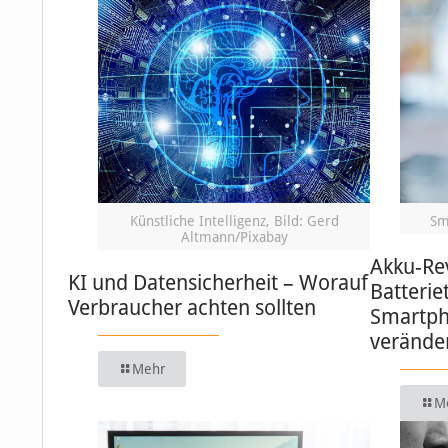
Künstliche Intelligenz, Bild: Gerd
Sm
Altmann/Pixabay
Akku-Re
KI und Datensicherheit – Worauf
Batterie
Verbraucher achten sollten
Smartph
verände
Mehr
M