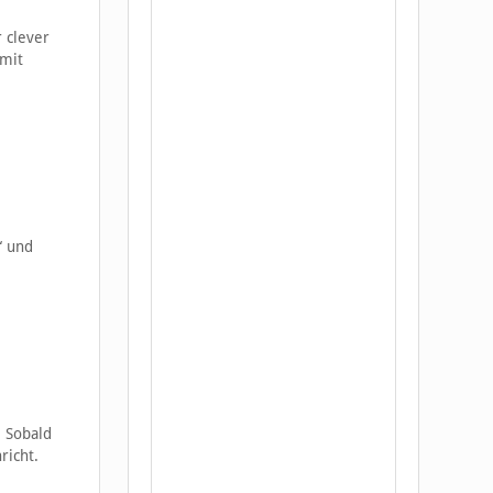
 clever
 mit
“ und
. Sobald
richt.