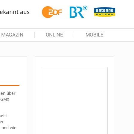
ekannt aus
MAGAZIN
ONLINE
MOBILE
den über
i GMX
eist
er
n und wie