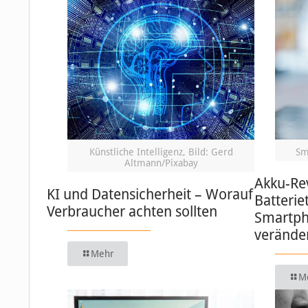
Künstliche Intelligenz, Bild: Gerd
Sm
Altmann/Pixabay
Akku-Re
KI und Datensicherheit – Worauf
Batterie
Verbraucher achten sollten
Smartph
verände
Mehr
M