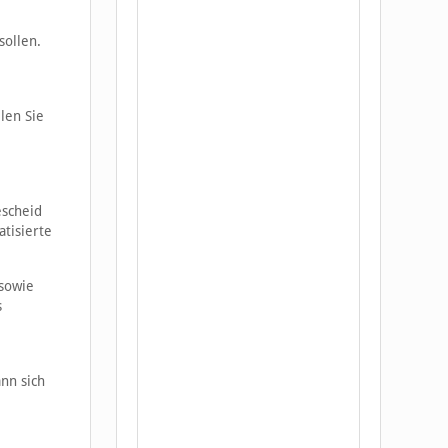
sollen.
len Sie
escheid
atisierte
 sowie
s
nn sich