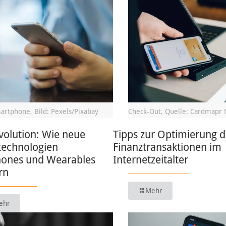
artphone, Bild: Pexels/Pixabay
Check-Out, Quelle: Cardmapr 
volution: Wie neue
Tipps zur Optimierung d
technologien
Finanztransaktionen im
ones und Wearables
Internetzeitalter
rn
Mehr
ehr